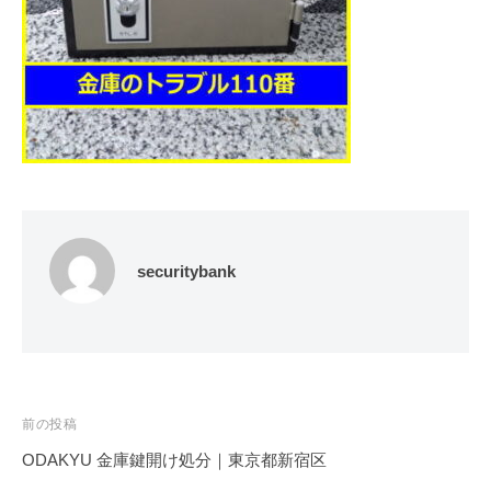
修
理
等
の
専
門
店
securitybank
投
前の投稿
稿
ODAKYU 金庫鍵開け処分｜東京都新宿区
ナ