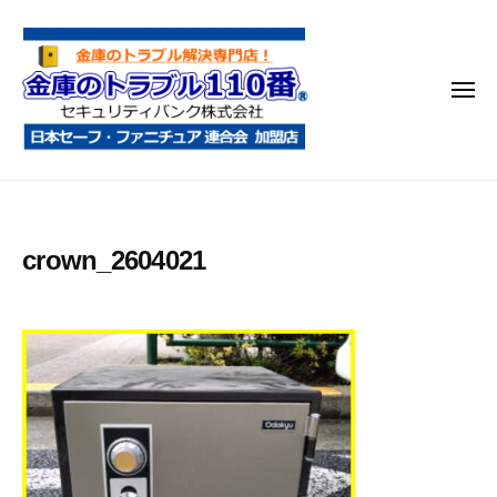
金
コ
庫
ン
の
テ
ト
メ
ン
ラ
ニ
ブ
ツ
ュ
ー
ル
へ
金
金
1
ス
庫
庫
1
キ
鍵
の
0
ッ
crown_2604021
開
番
ト
プ
け
ラ
・
ブ
処
ル
分
1
・
1
移
0
動
・
番