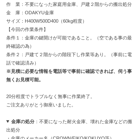
作 業：不要になった家庭用金庫、戸建２階からの搬出処分
修
理
金 庫：ODAKYU金庫
等
サイズ：H400W500D400（60kg程度）
の
【今回の作業条件】
専
条件１：金庫の鍵開けが可能であること。（空である事の最
門
終確認の為）
店
条件２：戸建て２階からの階段下し作業等あり。（事前に電
話で確認済み）
※見積に必要な情報を電話等で事前に確認できれば、伺う事
無くお見積可能。
20分程度でトラブルなく無事に作業終了。
ご注文ありがとう御座いました。
金庫の処分
：不要になった耐火金庫、壊れた金庫などの搬
出処分
・金庫のメーカー名（CROWN/EIKO/KOKUYO等）