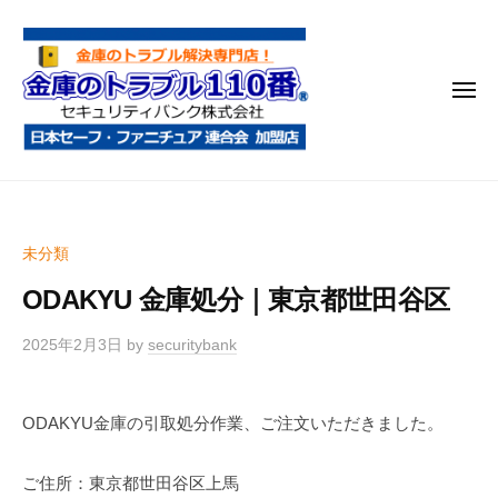
金
コ
庫
ン
の
テ
ト
メ
ン
ラ
ニ
ブ
ツ
ュ
ー
ル
へ
金
金
1
ス
庫
庫
1
キ
鍵
の
0
ッ
未分類
開
番
ト
プ
け
ODAKYU 金庫処分｜東京都世田谷区
ラ
・
ブ
処
2025年2月3日
by
securitybank
ル
分
1
・
ODAKYU金庫の引取処分作業、ご注文いただきました。
1
移
0
動
ご住所：東京都世田谷区上馬
・
番