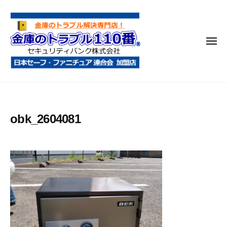
金
コ
庫
ン
の
テ
ト
メ
ン
ラ
ニ
ブ
ツ
ュ
ー
ル
へ
金
金
1
ス
庫
庫
1
キ
鍵
の
0
ッ
obk_2604081
開
番
ト
プ
け
ラ
・
ブ
処
ル
分
1
・
1
移
0
動
・
番