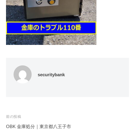
修
理
等
の
専
門
店
securitybank
投
前の投稿
稿
OBK 金庫処分｜東京都八王子市
ナ