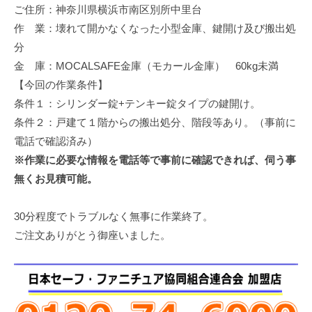
ご住所：神奈川県横浜市南区別所中里台
修
理
作 業：壊れて開かなくなった小型金庫、鍵開け及び搬出処
等
分
の
金 庫：MOCALSAFE金庫（モカール金庫） 60kg未満
専
【今回の作業条件】
門
条件１：シリンダー錠+テンキー錠タイプの鍵開け。
店
条件２：戸建て１階からの搬出処分、階段等あり。（事前に
電話で確認済み）
※作業に必要な情報を電話等で事前に確認できれば、伺う事
無くお見積可能。
30分程度でトラブルなく無事に作業終了。
ご注文ありがとう御座いました。