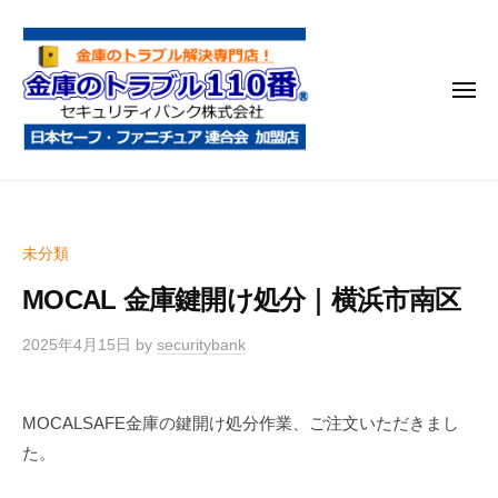
金
コ
庫
ン
の
テ
ト
メ
ン
ラ
ニ
ブ
ツ
ュ
ー
ル
へ
金
金
1
ス
庫
庫
1
キ
鍵
の
0
ッ
未分類
開
番
ト
プ
け
MOCAL 金庫鍵開け処分｜横浜市南区
ラ
・
ブ
処
2025年4月15日
by
securitybank
ル
分
1
・
MOCALSAFE金庫の鍵開け処分作業、ご注文いただきまし
1
移
た。
0
動
・
番