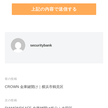
securitybank
投
前の投稿
稿
CROWN 金庫鍵開け｜横浜市鶴見区
ナ
ビ
次の投稿
ゲ