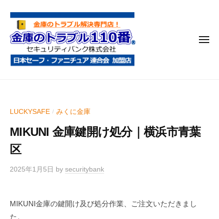
金
コ
庫
ン
の
テ
ト
メ
ン
ラ
ニ
ブ
ツ
ュ
ー
ル
へ
金
金
1
ス
庫
庫
1
キ
鍵
の
0
ッ
LUCKYSAFE
みくに金庫
/
開
番
ト
プ
け
MIKUNI 金庫鍵開け処分｜横浜市青葉
ラ
・
ブ
区
処
ル
分
2025年1月5日
by
securitybank
1
・
1
移
0
動
MIKUNI金庫の鍵開け及び処分作業、ご注文いただきまし
・
番
た。