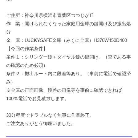
修
理
ご住所：神奈川県横浜市青葉区つつじが丘
等
作 業：開けられなくなった家庭用金庫の鍵開け及び搬出処
の
分
専
金 庫：LUCKYSAFE金庫（みくに金庫）H370W450D400
門
【今回の作業条件】
店
条件１：シリンダー錠＋ダイヤル錠の鍵開け。（空である事
の確認のため必須）
条件２：搬出ルート内に段差等あり。（事前に電話で確認済
み）
※金庫の正面画像、段差の画像等を事前に確認できれば
100％電話でお見積致します。
30分程度でトラブルなく無事に作業終了。
ご注文ありがとう御座いました。