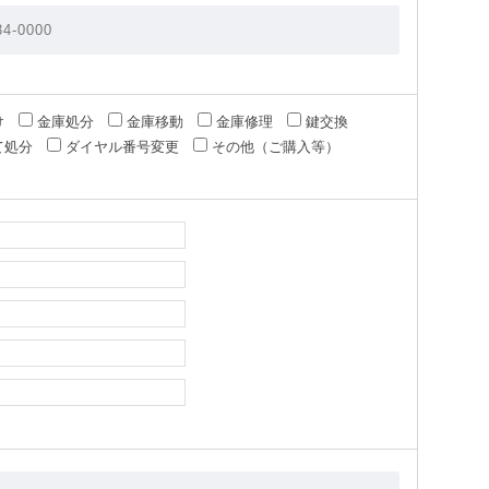
け
金庫処分
金庫移動
金庫修理
鍵交換
て処分
ダイヤル番号変更
その他（ご購入等）