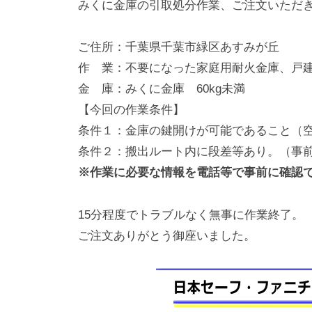
みくに金庫の引取処分作業、ご注文いただ
動
0
・
番
ご住所：千葉県千葉市緑区あすみが丘
修
作 業：不要になった家庭用耐火金庫、戸建
理
金 庫：みくに金庫 60kg未満
等
【今回の作業条件】
の
条件１：金庫の鍵開けが可能であること（
専
条件２：搬出ルート内に段差等あり。（事
門
※作業に必要な情報を電話等で事前に確認
店
15分程度でトラブルなく無事に作業終了。
ご注文ありがとう御座いました。