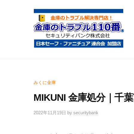
コ
庫
ン
の
テ
ト
ン
ラ
ツ
ブ
へ
ル
金
金
1
ス
庫
庫
1
キ
鍵
の
0
ッ
開
ト
みくに金庫
番
プ
け
ラ
MIKUNI 金庫処分｜
・
ブ
処
ル
2022年11月19日
by
securitybank
分
1
・
1
移