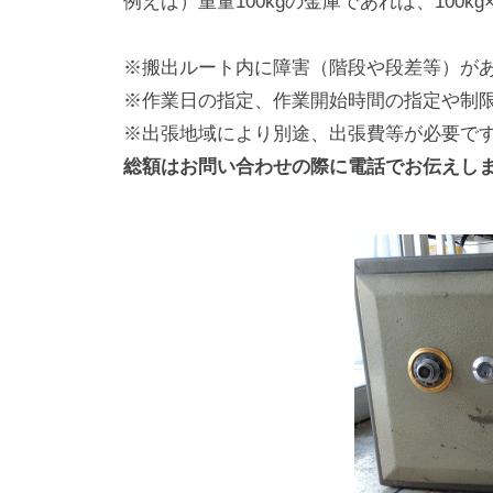
例えば）重量100kgの金庫であれば、100kg×2
※搬出ルート内に障害（階段や段差等）が
※作業日の指定、作業開始時間の指定や制
※出張地域により別途、出張費等が必要で
総額はお問い合わせの際に電話でお伝えし