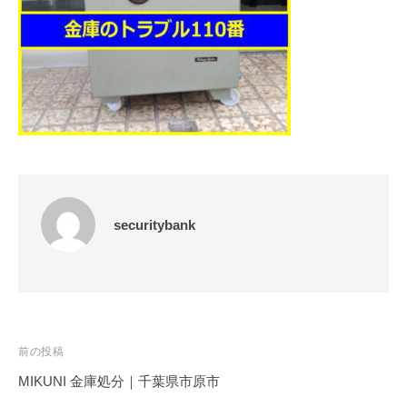
修
理
等
の
専
門
店
securitybank
投
前の投稿
稿
MIKUNI 金庫処分｜千葉県市原市
ナ