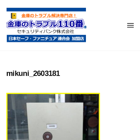
金
コ
庫
ン
の
テ
ト
メ
ン
ラ
ニ
ブ
ツ
ュ
ー
ル
へ
金
金
1
ス
庫
庫
1
キ
鍵
の
0
ッ
mikuni_2603181
開
番
ト
プ
け
ラ
・
ブ
処
ル
分
1
・
1
移
0
動
・
番