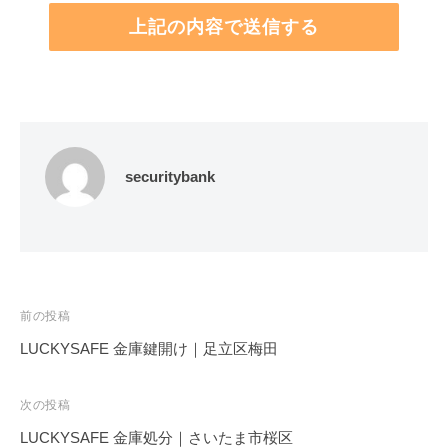
securitybank
投
前の投稿
稿
LUCKYSAFE 金庫鍵開け｜足立区梅田
ナ
ビ
次の投稿
ゲ
LUCKYSAFE 金庫処分｜さいたま市桜区