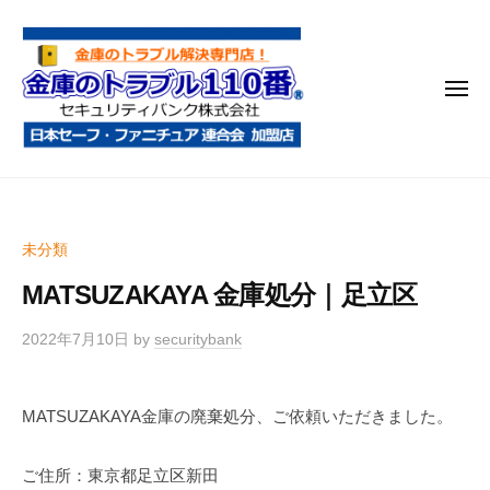
金
コ
庫
ン
の
テ
ト
メ
ン
ラ
ニ
ブ
ツ
ュ
ー
ル
へ
金
金
1
ス
庫
庫
1
キ
鍵
の
0
ッ
未分類
開
番
ト
プ
け
MATSUZAKAYA 金庫処分｜足立区
ラ
・
ブ
処
2022年7月10日
by
securitybank
ル
分
1
・
MATSUZAKAYA金庫の廃棄処分、ご依頼いただきました。
1
移
0
動
ご住所：東京都足立区新田
・
番