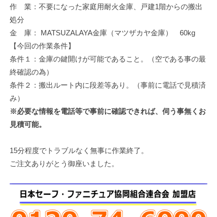
作 業：不要になった家庭用耐火金庫、戸建1階からの搬出
修
理
処分
等
金 庫： MATSUZALAYA金庫（マツザカヤ金庫） 60kg
の
【今回の作業条件】
専
条件１：金庫の鍵開けが可能であること。（空である事の最
門
終確認の為）
店
条件２：搬出ルート内に段差等あり。（事前に電話で見積済
み）
※必要な情報を電話等で事前に確認できれば、伺う事無くお
見積可能。
15分程度でトラブルなく無事に作業終了。
ご注文ありがとう御座いました。