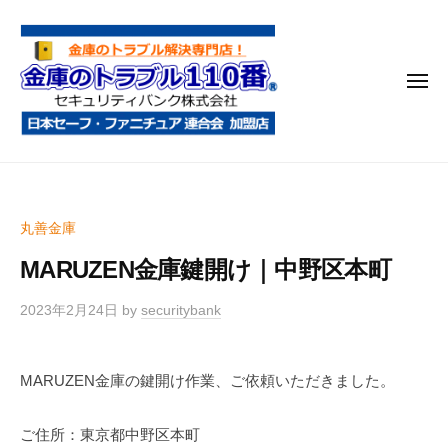
金
コ
庫
ン
の
テ
ト
メ
ン
ラ
ニ
ブ
ツ
ュ
ー
ル
へ
金
金
1
ス
庫
庫
1
キ
鍵
の
0
ッ
丸善金庫
開
番
ト
プ
け
MARUZEN金庫鍵開け｜中野区本町
ラ
・
ブ
処
2023年2月24日
by
securitybank
ル
分
1
・
MARUZEN金庫の鍵開け作業、ご依頼いただきました。
1
移
0
動
ご住所：東京都中野区本町
・
番