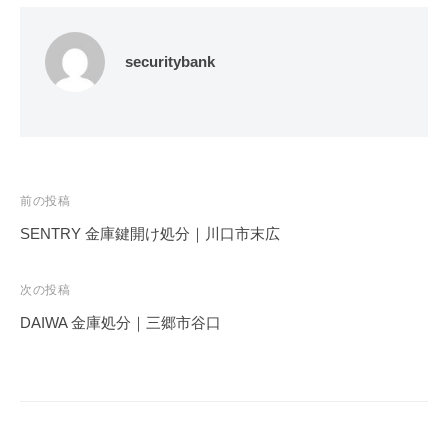
securitybank
投
前の投稿
稿
SENTRY 金庫鍵開け処分｜川口市末広
ナ
ビ
次の投稿
ゲ
DAIWA 金庫処分｜三郷市谷口
ー
シ
ョ
ン