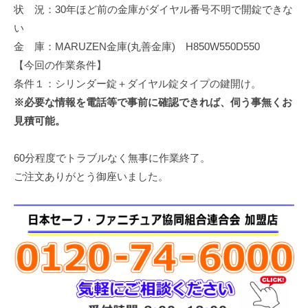
状 況：30年ほど前の金庫がダイヤル番号不明で開錠できな
修
理
い
等
金 庫：MARUZEN金庫(丸善金庫) H850W550D550
の
【今回の作業条件】
専
条件１：シリンダー錠＋ダイヤル錠タイプの鍵開け。
門
※必要な情報を電話等で事前に確認できれば、伺う事無くお
店
見積可能。
60分程度でトラブルなく無事に作業終了。
ご注文ありがとう御座いました。