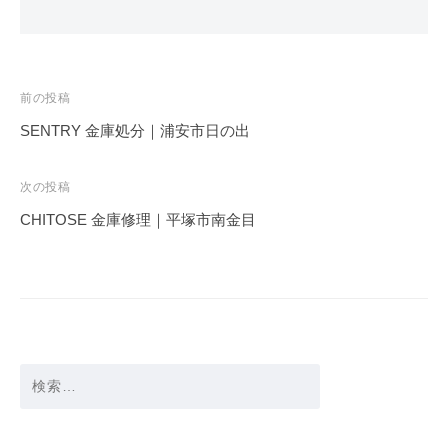
投
前の投稿
稿
SENTRY 金庫処分｜浦安市日の出
ナ
ビ
次の投稿
ゲ
CHITOSE 金庫修理｜平塚市南金目
ー
シ
ョ
ン
検
索: