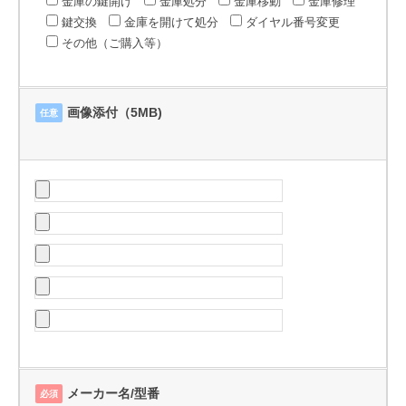
金庫の鍵開け
金庫処分
金庫移動
金庫修理
鍵交換
金庫を開けて処分
ダイヤル番号変更
その他（ご購入等）
画像添付（5MB)
任意
メーカー名/型番
必須