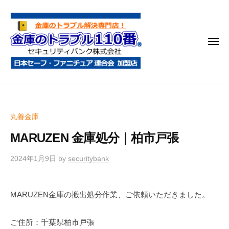
金
コ
庫
ン
の
テ
ト
メ
ン
ラ
ニ
ブ
ツ
ュ
ー
ル
へ
金
金
1
ス
庫
庫
1
キ
鍵
の
0
ッ
丸善金庫
開
番
ト
プ
け
MARUZEN 金庫処分｜柏市戸張
ラ
・
ブ
処
2024年1月9日
by
securitybank
ル
分
1
・
MARUZEN金庫の搬出処分作業、ご依頼いただきました。
1
移
0
動
ご住所：千葉県柏市戸張
・
番