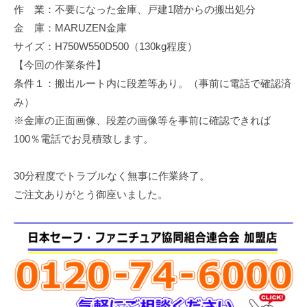
作 業：不要になった金庫、戸建1階からの搬出処分
修
理
金 庫：MARUZEN金庫
等
サイズ：H750W550D500（130kg程度）
の
【今回の作業条件】
専
条件１：搬出ルート内に段差等あり。（事前に電話で確認済
門
み）
店
※金庫の正面画像、段差の画像等を事前に確認できれば
100％電話でお見積致します。
30分程度でトラブルなく無事に作業終了。
ご注文ありがとう御座いました。