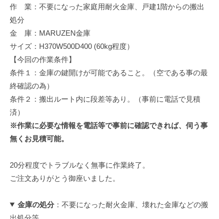
作 業：不要になった家庭用耐火金庫、戸建1階からの搬出
修
理
処分
等
金 庫：MARUZEN金庫
の
サイズ：H370W500D400 (60kg程度）
専
【今回の作業条件】
門
条件１：金庫の鍵開けが可能であること。（空である事の最
店
終確認の為）
条件２：搬出ルート内に段差等あり。（事前に電話で見積
済）
※作業に必要な情報を電話等で事前に確認できれば、伺う事
無くお見積可能。
20分程度でトラブルなく無事に作業終了。
ご注文ありがとう御座いました。
金庫の処分
：不要になった耐火金庫、壊れた金庫などの搬
出処分等