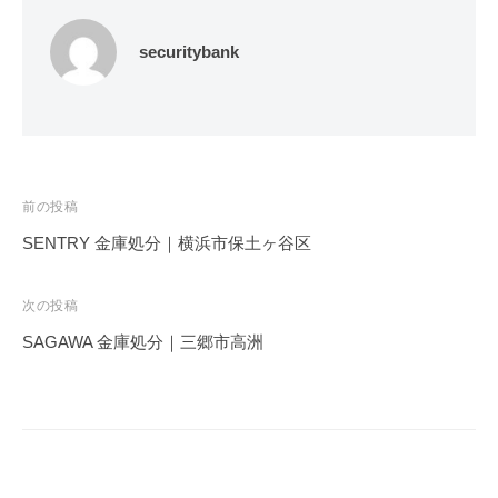
securitybank
投
前の投稿
稿
SENTRY 金庫処分｜横浜市保土ヶ谷区
ナ
ビ
次の投稿
ゲ
SAGAWA 金庫処分｜三郷市高洲
ー
シ
ョ
ン