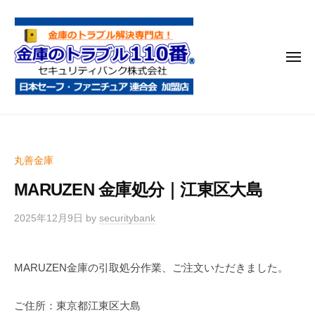
金
コ
庫
ン
の
テ
ト
メ
ン
ラ
ニ
ブ
ツ
ュ
ー
ル
へ
金
金
1
ス
庫
庫
1
キ
鍵
の
0
ッ
丸善金庫
開
番
ト
プ
け
MARUZEN 金庫処分｜江東区大島
ラ
・
ブ
処
2025年12月9日
by
securitybank
ル
分
1
・
MARUZEN金庫の引取処分作業、ご注文いただきました。
1
移
0
動
ご住所：東京都江東区大島
・
番