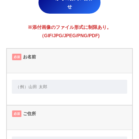
せ
※添付画像のファイル形式に制限あり。
（GIF/JPG/JPEG/PNG/PDF)
お名前
必須
ご住所
必須