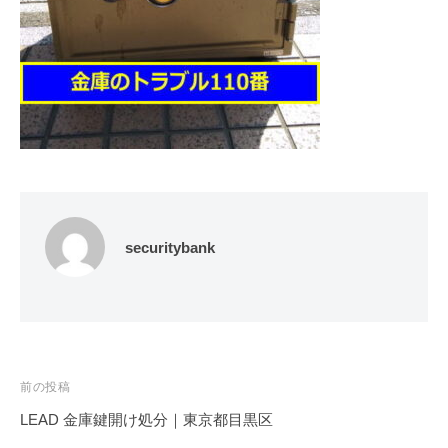
修
理
等
の
専
門
店
securitybank
投
前の投稿
稿
LEAD 金庫鍵開け処分｜東京都目黒区
ナ