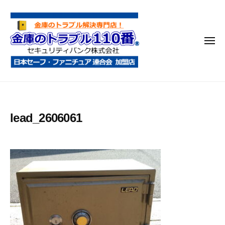
金
コ
庫
ン
の
テ
ト
メ
ン
ラ
ニ
ブ
ツ
ュ
ー
ル
へ
金
金
1
ス
庫
庫
1
キ
鍵
の
0
ッ
lead_2606061
開
番
ト
プ
け
ラ
・
ブ
処
ル
分
1
・
1
移
0
動
・
番