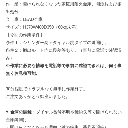
作 業：開けられなくなった家庭用耐火金庫、開錠および搬
修
理
出処分
等
金 庫：LEAD金庫
の
サイズ：H370W480D350（60kg未満）
専
【今回の作業条件】
門
条件１：シリンダー錠＋ダイヤル錠タイプの鍵開け。
店
条件２：搬出ルート内に段差等あり。（事前に電話で確認済
み）
※作業に必要な情報を電話等で事前に確認できれば、伺う事
無くお見積可能。
30分程度でトラブルなく無事に作業終了。
ご注文ありがとう御座いました。
金庫の開錠
：ダイヤル番号不明や鍵紛失等で開けられない
金庫鍵開け
・開けられなくなった理由（鍵の紛失、番号不明等）