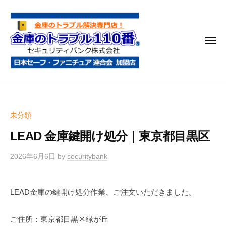
金
コ
庫
ン
の
テ
ト
メ
ン
ラ
ニ
ブ
ツ
ュ
ー
ル
へ
金
金
1
ス
庫
庫
1
キ
鍵
の
0
ッ
未分類
開
番
ト
プ
け
LEAD 金庫鍵開け処分｜東京都目黒区
ラ
・
ブ
処
2026年6月6日
by
securitybank
ル
分
1
・
LEAD金庫の鍵開け処分作業、ご注文いただきました。
1
移
0
動
ご住所：東京都目黒区緑が丘
・
番