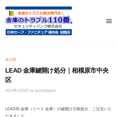
金
コ
庫
ン
の
テ
ト
メ
ン
ラ
ニ
ブ
ツ
ュ
ー
ル
へ
金
金
1
ス
庫
庫
1
キ
鍵
の
0
ッ
未分類
開
番
ト
プ
け
LEAD 金庫鍵開け処分｜相模原市中央
ラ
・
ブ
区
処
ル
分
2022年1月9日
by
securitybank
1
・
1
移
0
動
LEAD45 金庫（リード 金庫）の鍵開け引取処分、ご注文いた
・
番
だきました。