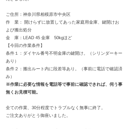
修
理
ご住所：神奈川県相模原市中央区
等
作 業： 開けらずに放置してあった家庭用金庫、鍵開けお
の
よび搬出処分
専
金 庫：LEAD 45 金庫 50kgほど
門
【今回の作業条件】
店
条件１：ダイヤル番号不明金庫の鍵開け。（シリンダーキー
あり）
条件２：搬出ルート内に段差等あり。（事前に電話で確認済
み）
※作業に必要な情報を電話等で事前に確認できれば、伺う事
無くお見積可能。
全ての作業、30分程度でトラブルなく無事に終了。
ご注文ありがとう御座いました。