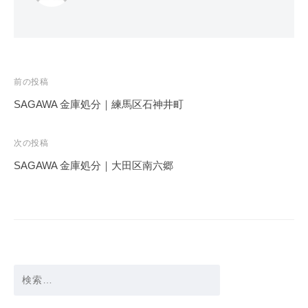
投
前の投稿
稿
SAGAWA 金庫処分｜練馬区石神井町
ナ
ビ
次の投稿
ゲ
SAGAWA 金庫処分｜大田区南六郷
ー
シ
ョ
ン
検
索: