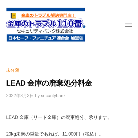
金
コ
庫
ン
の
テ
ト
メ
ン
ラ
ニ
ブ
ツ
ュ
ー
ル
へ
金
金
1
ス
庫
庫
1
キ
鍵
の
0
ッ
未分類
開
番
ト
プ
け
LEAD 金庫の廃棄処分料金
ラ
・
ブ
処
2022年3月3日
by
securitybank
ル
分
1
・
LEAD 金庫（リード金庫）の廃棄処分、承ります。
1
移
0
動
20kg未満の重量であれば、11,000円（税込）。
・
番