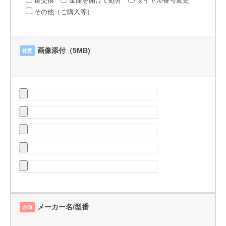
鍵交換
金庫を開けて処分
ダイヤル番号変更
その他（ご購入等）
画像添付（5MB)
任意
メーカー名/型番
必須