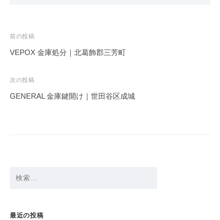
投
前の投稿
稿
VEPOX 金庫処分｜北葛飾郡三芳町
ナ
ビ
次の投稿
ゲ
GENERAL 金庫鍵開け｜世田谷区成城
ー
シ
ョ
ン
検
索:
最近の投稿