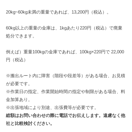
修
理
20kg~60kg未満の重量であれば、13,200円（税込）。
等
の
60kg以上の重量の金庫は、1kgあたり220円（税込）で廃棄
専
処分できます。
門
店
例えば）重量100kgの金庫であれば、100kg×220円で 22,000
円（税込）
※搬出ルート内に障害（階段や段差等）がある場合、お見積
が必要です。
※作業日の指定、作業開始時間の指定や制限がある場合、料
金加算あり。
※出張地域により別途、出張費等が必要です。
総額はお問い合わせの際に電話でお伝えします。遠慮なく他
社と比較検討ください。