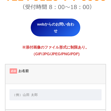
webからのお問い合わ
せ
※添付画像のファイル形式に制限あり。
（GIF/JPG/JPEG/PNG/PDF)
お名前
必須