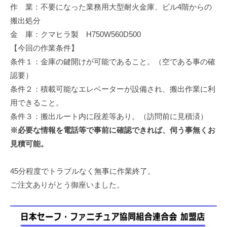
作 業：不要になった業務用大型耐火金庫、ビル4階からの
修
理
搬出処分
等
金 庫：クマヒラ製 H750W560D500
の
【今回の作業条件】
専
条件１：金庫の鍵開けが可能であること。（空である事の確
門
認要）
店
条件２：積載可能なエレベーターが設備され、搬出作業に利
用できること。
条件３：搬出ルート内に段差等あり。（訪問前に見積済）
※必要な情報を電話等で事前に確認できれば、伺う事無くお
見積可能。
45分程度でトラブルなく無事に作業終了。
ご注文ありがとう御座いました。