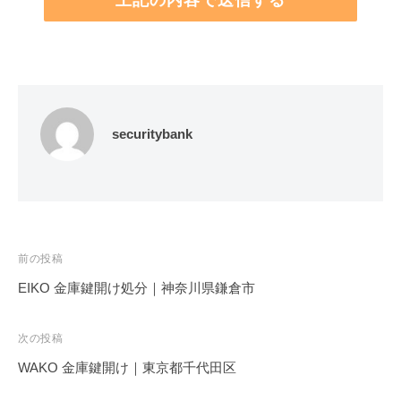
securitybank
投
前の投稿
稿
EIKO 金庫鍵開け処分｜神奈川県鎌倉市
ナ
ビ
次の投稿
ゲ
WAKO 金庫鍵開け｜東京都千代田区
ー