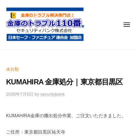
金
コ
庫
ン
の
テ
ト
メ
ン
ラ
ニ
ブ
ツ
ュ
ー
ル
へ
金
金
1
ス
庫
庫
1
キ
鍵
の
0
ッ
未分類
開
番
ト
プ
け
KUMAHIRA 金庫処分｜東京都目黒区
ラ
・
ブ
処
2026年7月5日
by
securitybank
ル
分
1
・
KUMAHIRA金庫の搬出処分作業、ご注文いただきました。
1
移
0
動
ご住所：東京都目黒区祐天寺
・
番