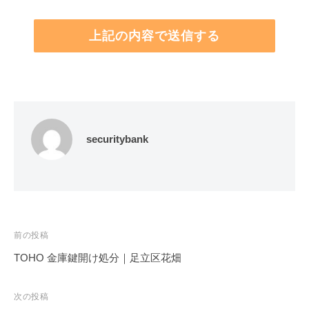
securitybank
投
前の投稿
稿
TOHO 金庫鍵開け処分｜足立区花畑
ナ
ビ
次の投稿