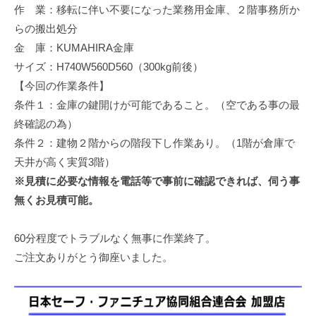
作 業：移転に伴い不要になった業務用金庫、２階事務所か
修
理
らの搬出処分
等
金 庫：KUMAHIRA金庫
の
サイズ：H740W560D560（300kg前後）
専
【今回の作業条件】
門
条件１：金庫の鍵開けが可能であること。（空である事の最
店
終確認の為）
条件２：建物２階からの階段下し作業あり。（1階が倉庫で
天井が高く実質3階）
※見積に必要な情報を電話等で事前に確認できれば、伺う事
無くお見積可能。
60分程度でトラブルなく無事に作業終了。
ご注文ありがとう御座いました。