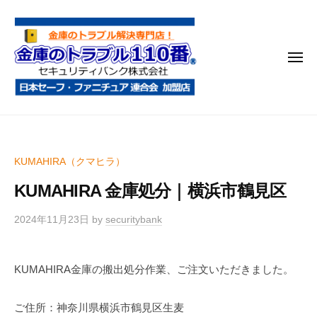
金
コ
庫
ン
の
テ
ト
メ
ン
ラ
ニ
ブ
ツ
ュ
ー
ル
へ
金
金
1
ス
庫
庫
1
キ
鍵
の
0
ッ
KUMAHIRA（クマヒラ）
開
番
ト
プ
け
KUMAHIRA 金庫処分｜横浜市鶴見区
ラ
・
ブ
処
2024年11月23日
by
securitybank
ル
分
1
・
KUMAHIRA金庫の搬出処分作業、ご注文いただきました。
1
移
0
動
ご住所：神奈川県横浜市鶴見区生麦
・
番