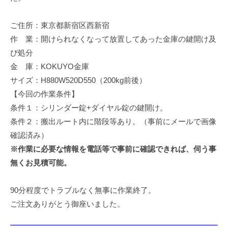
修
理
ご住所：東京都新宿区西新宿
等
作 業：開けられなくなって放置してあった金庫の鍵開け及
の
び処分
専
金 庫：KOKUYO金庫
門
サイズ：H880W520D550（200kg前後）
店
【今回の作業条件】
条件１：シリンダー錠+ダイヤル錠の鍵開け。
条件２：搬出ルート内に階段等あり。（事前にメールで画像
確認済み）
※作業に必要な情報を電話等で事前に確認できれば、伺う事
無くお見積可能。
90分程度でトラブルなく無事に作業終了。
ご注文ありがとう御座いました。