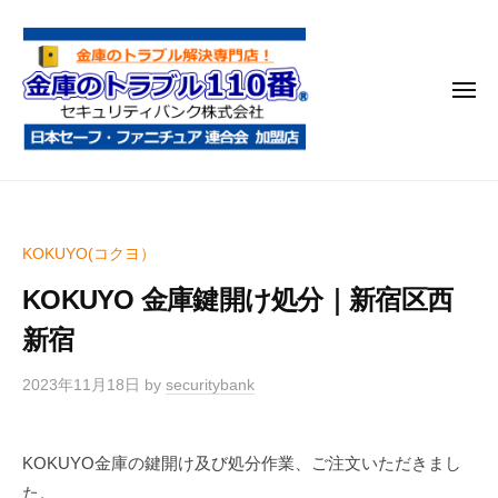
金
コ
庫
ン
の
テ
ト
メ
ン
ラ
ニ
ブ
ツ
ュ
ー
ル
へ
金
金
1
ス
庫
庫
1
キ
鍵
の
0
ッ
KOKUYO(コクヨ）
開
番
ト
プ
け
KOKUYO 金庫鍵開け処分｜新宿区西
ラ
・
ブ
新宿
処
ル
分
2023年11月18日
by
securitybank
1
・
1
移
0
動
KOKUYO金庫の鍵開け及び処分作業、ご注文いただきまし
・
番
た。