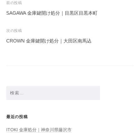
投
前の投稿
稿
SAGAWA 金庫鍵開け処分｜目黒区目黒本町
ナ
ビ
次の投稿
ゲ
CROWN 金庫鍵開け処分｜大田区南馬込
ー
シ
ョ
ン
検
索:
最近の投稿
ITOKI 金庫処分｜神奈川県藤沢市