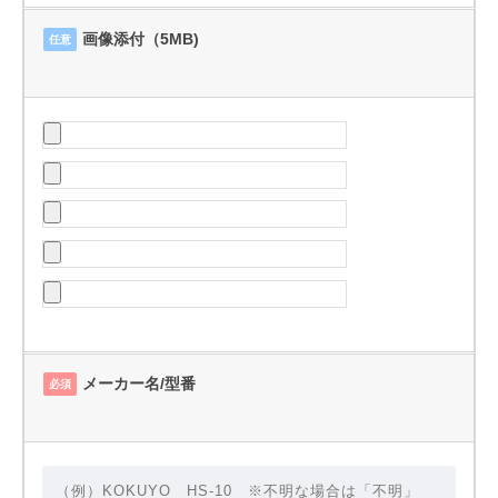
画像添付（5MB)
任意
メーカー名/型番
必須