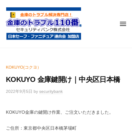
金
コ
庫
ン
の
テ
ト
メ
ン
ラ
ニ
ブ
ツ
ュ
ー
ル
へ
金
金
1
ス
庫
庫
1
キ
鍵
の
0
ッ
KOKUYO(コクヨ）
開
番
ト
プ
け
KOKUYO 金庫鍵開け｜中央区日本橋
ラ
・
ブ
処
2022年9月5日
by
securitybank
ル
分
1
・
KOKUYO金庫の鍵開け作業、ご注文いただきました。
1
移
0
動
ご住所：東京都中央区日本橋茅場町
・
番