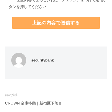
タンを押してください。
securitybank
投
前の投稿
稿
CROWN 金庫移動｜新宿区下落合
ナ