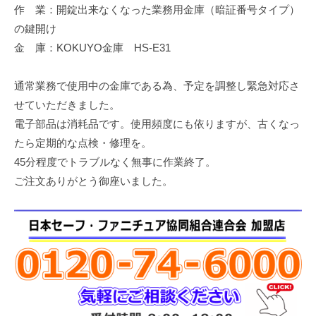
作 業：開錠出来なくなった業務用金庫（暗証番号タイプ）
修
理
の鍵開け
等
金 庫：KOKUYO金庫 HS-E31
の
専
通常業務で使用中の金庫である為、予定を調整し緊急対応さ
門
せていただきました。
店
電子部品は消耗品です。使用頻度にも依りますが、古くなっ
たら定期的な点検・修理を。
45分程度でトラブルなく無事に作業終了。
ご注文ありがとう御座いました。