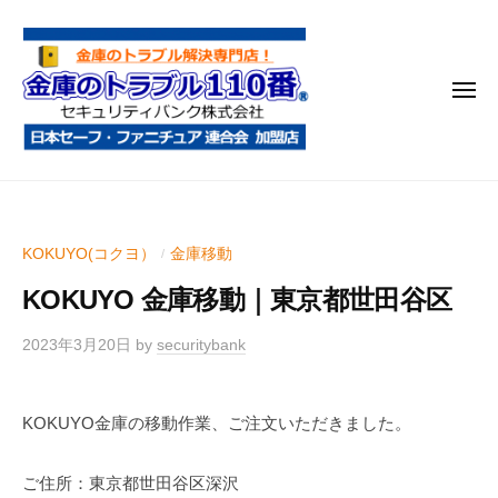
金
コ
庫
ン
の
テ
ト
メ
ン
ラ
ニ
ブ
ツ
ュ
ー
ル
へ
金
金
1
ス
庫
庫
1
キ
鍵
の
0
ッ
KOKUYO(コクヨ）
金庫移動
/
開
番
ト
プ
け
KOKUYO 金庫移動｜東京都世田谷区
ラ
・
ブ
処
2023年3月20日
by
securitybank
ル
分
1
・
KOKUYO金庫の移動作業、ご注文いただきました。
1
移
0
動
ご住所：東京都世田谷区深沢
・
番