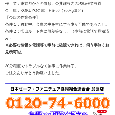
作 業：東京都からの依頼。公共施設内の移動作業設置
修
理
金 庫：KOKUYO金庫 HS-56（360kgほど）
等
【今回の作業条件】
の
条件１：移動中、金庫の中を空にする事が可能であること。
専
条件２：搬出ルート内に段差等なし。（事前に電話で見積済
門
み）
店
※必要な情報を電話等で事前に確認できれば、伺う事無くお
見積可能。
30分程度でトラブルなく無事に作業終了。
ご注文ありがとう御座いました。