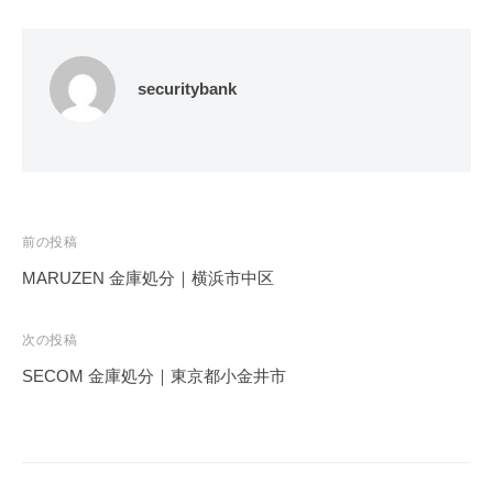
securitybank
投
前の投稿
稿
MARUZEN 金庫処分｜横浜市中区
ナ
ビ
次の投稿
ゲ
SECOM 金庫処分｜東京都小金井市
ー
シ
ョ
ン