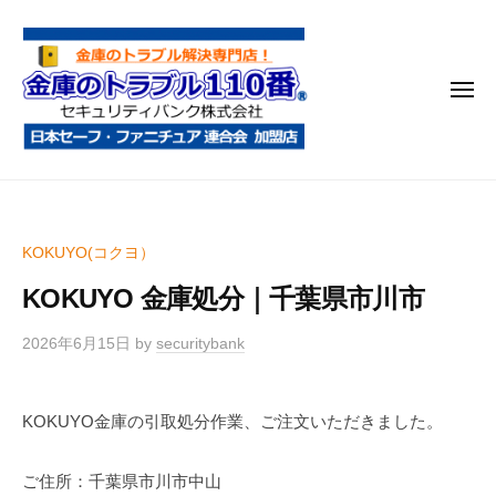
金
コ
庫
ン
の
テ
ト
メ
ン
ラ
ニ
ブ
ツ
ュ
ー
ル
へ
金
金
1
ス
庫
庫
1
キ
鍵
の
0
ッ
KOKUYO(コクヨ）
開
番
ト
プ
け
KOKUYO 金庫処分｜千葉県市川市
ラ
・
ブ
処
2026年6月15日
by
securitybank
ル
分
1
・
KOKUYO金庫の引取処分作業、ご注文いただきました。
1
移
0
動
ご住所：千葉県市川市中山
・
番