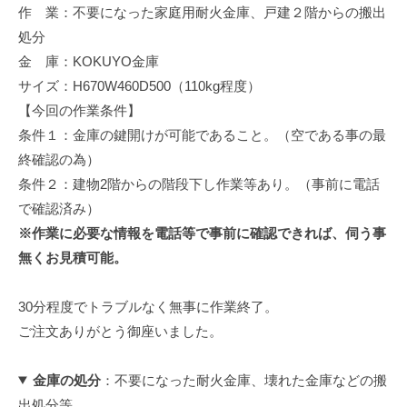
作 業：不要になった家庭用耐火金庫、戸建２階からの搬出
修
理
処分
等
金 庫：KOKUYO金庫
の
サイズ：H670W460D500（110kg程度）
専
【今回の作業条件】
門
条件１：金庫の鍵開けが可能であること。（空である事の最
店
終確認の為）
条件２：建物2階からの階段下し作業等あり。（事前に電話
で確認済み）
※作業に必要な情報を電話等で事前に確認できれば、伺う事
無くお見積可能。
30分程度でトラブルなく無事に作業終了。
ご注文ありがとう御座いました。
金庫の処分
：不要になった耐火金庫、壊れた金庫などの搬
出処分等