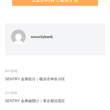
securitybank
投
前の投稿
稿
SENTRY 金庫処分｜横浜市神奈川区
ナ
ビ
次の投稿
ゲ
SENTRY 金庫鍵開け｜東京都目黒区
ー