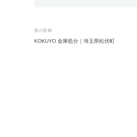
投
前の投稿
稿
KOKUYO 金庫処分｜埼玉県松伏町
ナ
ビ
ゲ
ー
シ
ョ
ン