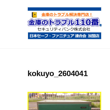
コ
庫
ン
の
テ
ト
ン
ラ
ツ
ブ
へ
ル
金
金
1
ス
庫
庫
1
キ
鍵
の
0
ッ
開
ト
番
プ
kokuyo_2604041
け
ラ
・
ブ
処
ル
分
1
・
1
移