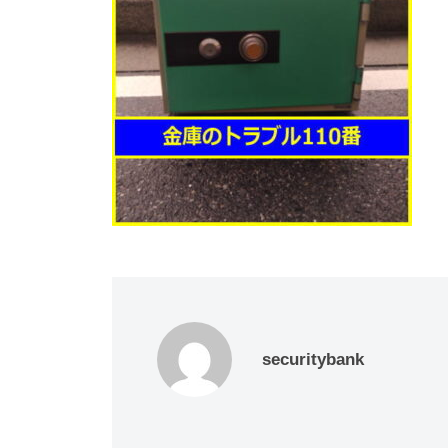
動
0
・
番
修
理
等
の
専
門
店
securitybank