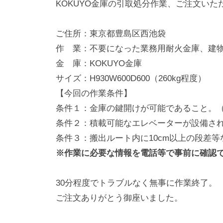
KOKUYO金庫の引取処分作業、ご注文いた
動
0
・
番
ご住所：東京都豊島区西池袋
修
作 業：不要になった業務用耐火金庫、建
理
金 庫：KOKUYO金庫
等
サイズ：H930W600D600（260kg程度）
の
【今回の作業条件】
専
条件１：金庫の鍵開けが可能であること。
門
条件２：積載可能なエレベーターが設備さ
店
条件３：搬出ルート内に10cm以上の段差
※作業に必要な情報を電話等で事前に確認
30分程度でトラブルなく無事に作業終了。
ご注文ありがとう御座いました。