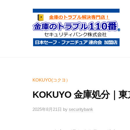
コ
庫
ン
の
テ
ト
ン
ラ
ツ
ブ
へ
ル
金
金
1
ス
庫
庫
1
キ
鍵
の
0
ッ
開
ト
KOKUYO(コクヨ）
番
プ
け
ラ
KOKUYO 金庫処分｜
・
ブ
処
ル
2025年8月21日
by
securitybank
分
1
・
1
移