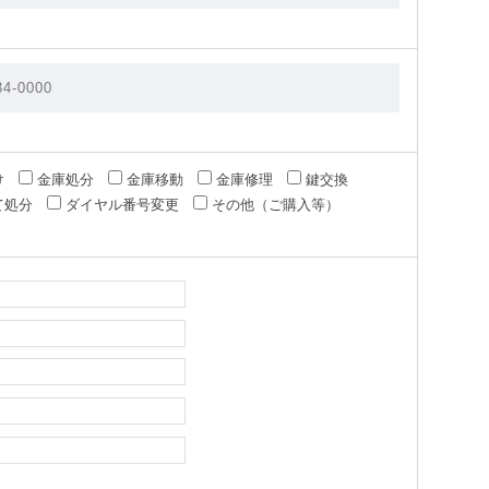
け
金庫処分
金庫移動
金庫修理
鍵交換
て処分
ダイヤル番号変更
その他（ご購入等）