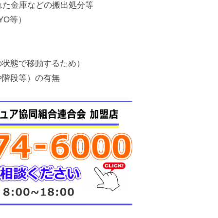
れた金庫などの搬出処分等
UYO等）
の状態で移動するため）
や階段等）の有無