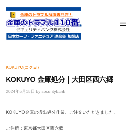
金
コ
庫
ン
の
テ
ト
メ
ン
ラ
ニ
ブ
ツ
ュ
ー
ル
へ
金
金
1
ス
庫
庫
1
キ
鍵
の
0
ッ
KOKUYO(コクヨ）
開
番
ト
プ
け
KOKUYO 金庫処分｜大田区西六郷
ラ
・
ブ
処
2024年5月15日
by
securitybank
ル
分
1
・
KOKUYO金庫の搬出処分作業、ご注文いただきました。
1
移
0
動
ご住所：東京都大田区西六郷
・
番