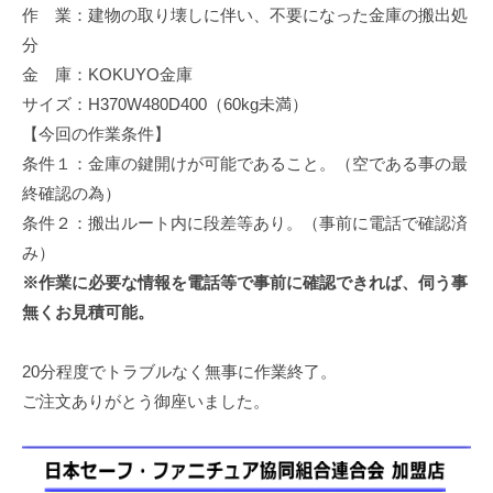
作 業：建物の取り壊しに伴い、不要になった金庫の搬出処
修
理
分
等
金 庫：KOKUYO金庫
の
サイズ：H370W480D400（60kg未満）
専
【今回の作業条件】
門
条件１：金庫の鍵開けが可能であること。（空である事の最
店
終確認の為）
条件２：搬出ルート内に段差等あり。（事前に電話で確認済
み）
※作業に必要な情報を電話等で事前に確認できれば、伺う事
無くお見積可能。
20分程度でトラブルなく無事に作業終了。
ご注文ありがとう御座いました。