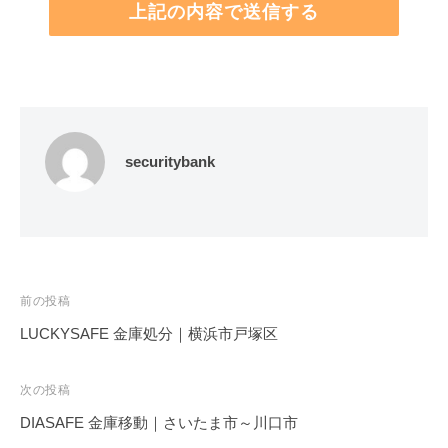
securitybank
投
前の投稿
稿
LUCKYSAFE 金庫処分｜横浜市戸塚区
ナ
ビ
次の投稿
ゲ
DIASAFE 金庫移動｜さいたま市～川口市
ー