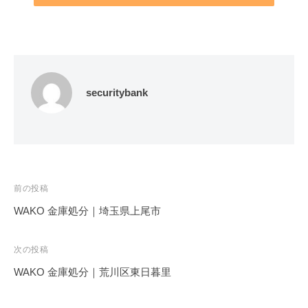
securitybank
投
前の投稿
稿
WAKO 金庫処分｜埼玉県上尾市
ナ
ビ
次の投稿
ゲ
WAKO 金庫処分｜荒川区東日暮里
ー
シ