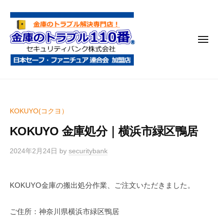
金
コ
庫
ン
の
テ
ト
メ
ン
ラ
ニ
ブ
ツ
ュ
ー
ル
へ
金
金
1
ス
庫
庫
1
キ
鍵
の
0
ッ
KOKUYO(コクヨ）
開
番
ト
プ
け
KOKUYO 金庫処分｜横浜市緑区鴨居
ラ
・
ブ
処
2024年2月24日
by
securitybank
ル
分
1
・
KOKUYO金庫の搬出処分作業、ご注文いただきました。
1
移
0
動
ご住所：神奈川県横浜市緑区鴨居
・
番