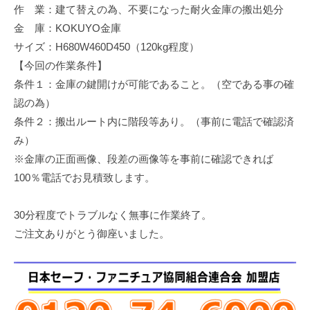
作 業：建て替えの為、不要になった耐火金庫の搬出処分
修
理
金 庫：KOKUYO金庫
等
サイズ：H680W460D450（120kg程度）
の
【今回の作業条件】
専
条件１：金庫の鍵開けが可能であること。（空である事の確
門
認の為）
店
条件２：搬出ルート内に階段等あり。（事前に電話で確認済
み）
※金庫の正面画像、段差の画像等を事前に確認できれば
100％電話でお見積致します。
30分程度でトラブルなく無事に作業終了。
ご注文ありがとう御座いました。