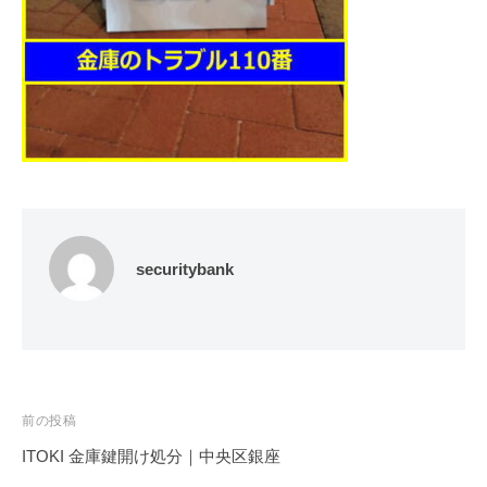
修
理
等
の
専
門
店
securitybank
投
前の投稿
稿
ITOKI 金庫鍵開け処分｜中央区銀座
ナ