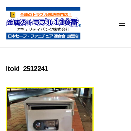
金
コ
庫
ン
の
テ
ト
メ
ン
ラ
ニ
ブ
ツ
ュ
ー
ル
へ
金
金
1
ス
庫
庫
1
キ
鍵
の
0
ッ
itoki_2512241
開
番
ト
プ
け
ラ
・
ブ
処
ル
分
1
・
1
移
0
動
・
番