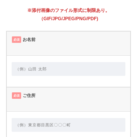
※添付画像のファイル形式に制限あり。
（GIF/JPG/JPEG/PNG/PDF)
お名前
必須
ご住所
必須