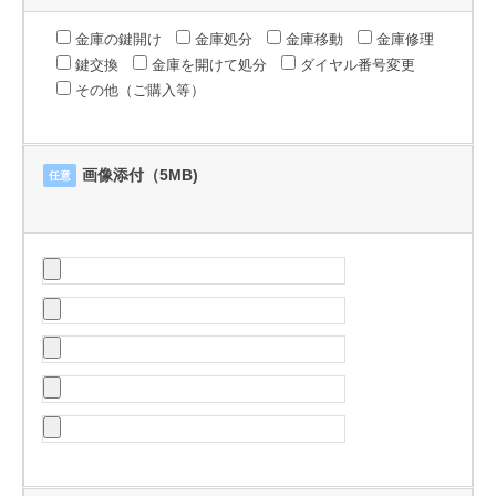
金庫の鍵開け
金庫処分
金庫移動
金庫修理
鍵交換
金庫を開けて処分
ダイヤル番号変更
その他（ご購入等）
画像添付（5MB)
任意