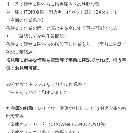
作 業：建物２階から１階倉庫内への移動設置
修
理
金 庫：ITOKI金庫 耐火キャビネット2段（B4タイプ）
等
【今回の作業条件】
の
条件１：作業の際、金庫の中を空にする事が可能であるこ
専
と。（確認してから作業開始）
門
条件２：建物２階からの階段下し作業あり。（事前に電話で
店
確認見積済み）
※見積に必要な情報を電話等で事前に確認できれば、伺う事
無くお見積可能。
30分程度でトラブルなく無事に作業終了。
ご注文ありがとう御座いました。
金庫の移動
：レイアウト変更や引越しに伴う耐火金庫の移
動設置等
・金庫のメーカー名（CROWN/EIKO/KOKUYO等）
・金庫のサイズ（高さ・横幅・奥行）