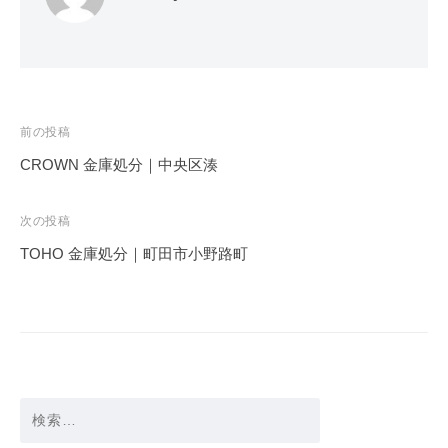
投
前の投稿
稿
CROWN 金庫処分｜中央区湊
ナ
ビ
次の投稿
ゲ
TOHO 金庫処分｜町田市小野路町
ー
シ
ョ
ン
検
索: