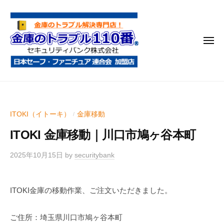
金
コ
庫
ン
の
テ
ト
メ
ン
ラ
ニ
ブ
ツ
ュ
ー
ル
へ
金
金
1
ス
庫
庫
1
キ
鍵
の
0
ッ
ITOKI（イトーキ）
金庫移動
/
開
番
ト
プ
け
ITOKI 金庫移動｜川口市鳩ヶ谷本町
ラ
・
ブ
処
2025年10月15日
by
securitybank
ル
分
1
・
ITOKI金庫の移動作業、ご注文いただきました。
1
移
0
動
ご住所：埼玉県川口市鳩ヶ谷本町
・
番