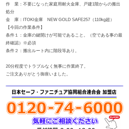
作 業：不要になった家庭用耐火金庫、戸建1階からの搬出
修
理
処分
等
金 庫：ITOKI金庫 NEW GOLD SAFE257（110kg超）
の
【今回の作業条件】
専
条件１：金庫の鍵開けが可能であること。（空である事の最
門
終確認）※必須
店
条件２：搬出ルート内に階段等あり。
20分程度でトラブルなく無事に作業終了。
ご注文ありがとう御座いました。