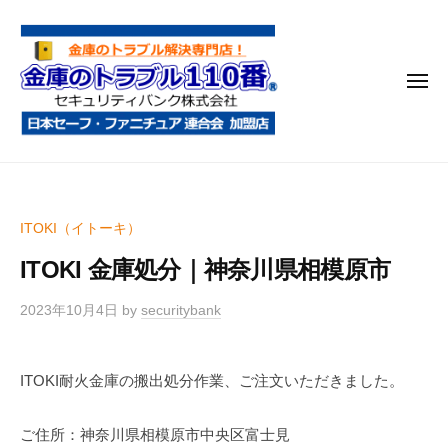
金
コ
庫
ン
の
テ
ト
メ
ン
ラ
ニ
ブ
ツ
ュ
ー
ル
へ
金
金
1
ス
庫
庫
1
キ
鍵
の
0
ッ
ITOKI（イトーキ）
開
番
ト
プ
け
ITOKI 金庫処分｜神奈川県相模原市
ラ
・
ブ
処
2023年10月4日
by
securitybank
ル
分
1
・
ITOKI耐火金庫の搬出処分作業、ご注文いただきました。
1
移
0
動
ご住所：神奈川県相模原市中央区富士見
・
番