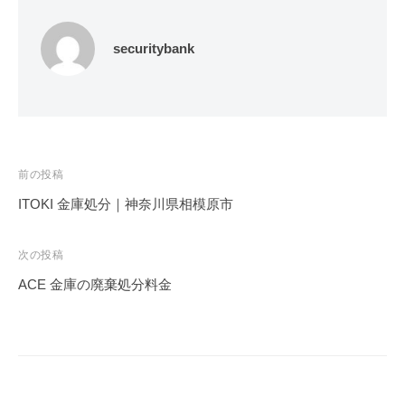
securitybank
投
前の投稿
稿
ITOKI 金庫処分｜神奈川県相模原市
ナ
ビ
次の投稿
ゲ
ACE 金庫の廃棄処分料金
ー
シ
ョ
ン