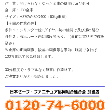
作 業：開けられなくなった金庫の鍵開け及び処分
修
理
金 庫：ITO金庫
等
サイズ：H370W480D400（60kg未満）
の
【今回の作業条件】
専
条件１：シリンダー錠+ダイヤル錠の鍵開け及び搬出処分
門
条件２：搬出ルート内に階段等あり。（事前に電話等で確認
店
済み）
※金庫の正面画像、段差の画像等を事前に確認できれば
100％電話でお見積致します。
30分程度でトラブルなく無事に作業終了。
ご注文ありがとう御座いました。