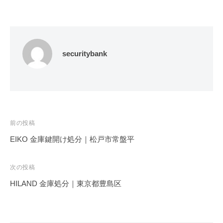
securitybank
投
前の投稿
稿
EIKO 金庫鍵開け処分｜松戸市常盤平
ナ
ビ
次の投稿
ゲ
HILAND 金庫処分｜東京都豊島区
ー
シ
ョ