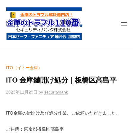
金
コ
庫
ン
の
テ
ト
メ
ン
ラ
ニ
ブ
ツ
ュ
ー
ル
へ
金
金
1
ス
庫
庫
1
キ
鍵
の
0
ッ
ITO（イトー金庫）
開
番
ト
プ
け
ITO 金庫鍵開け処分｜板橋区高島平
ラ
・
ブ
処
2023年11月29日
by
securitybank
ル
分
1
・
ITO金庫の鍵開け及び処分作業、ご依頼いただきました。
1
移
0
動
ご住所：東京都板橋区高島平
・
番