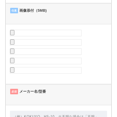
画像添付（5MB)
任意
メーカー名/型番
必須