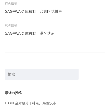
投
前の投稿
稿
SAGAWA 金庫移動｜台東区花川戸
ナ
ビ
次の投稿
ゲ
SAGAWA 金庫移動｜港区芝浦
ー
シ
ョ
ン
検
索:
最近の投稿
ITOKI 金庫処分｜神奈川県藤沢市