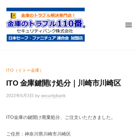
金
コ
庫
ン
の
テ
ト
メ
ン
ラ
ニ
ブ
ツ
ュ
ー
ル
へ
金
金
1
ス
庫
庫
1
キ
鍵
の
0
ッ
ITO（イトー金庫）
開
番
ト
プ
け
ITO 金庫鍵開け処分｜川崎市川崎区
ラ
・
ブ
処
2022年6月3日
by
securitybank
ル
分
1
・
ITO金庫の鍵開け廃棄処分、ご注文いただきました。
1
移
0
動
ご住所：神奈川県川崎市川崎区
・
番