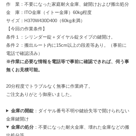
作 業：不要になった家庭耐火金庫、鍵開けおよび搬出処分
修
理
金 庫：ITO金庫（イトー金庫）60kg程度
等
サイズ：H370W430D400（60kg未満）
の
【今回の作業条件】
専
条件１：シリンダー錠＋ダイヤル錠タイプの鍵開け。
門
条件２：搬出ルート内に15cm以上の段差等あり。（事前に
店
電話で確認済み）
※作業に必要な情報を電話等で事前に確認できれば、伺う事
無くお見積可能。
20分程度でトラブルなく無事に作業終了。
ご注文ありがとう御座いました。
金庫の開錠
：ダイヤル番号不明や鍵紛失等で開けられない
金庫鍵開け
金庫の処分
：不要になった耐火金庫、壊れた金庫などの搬
出処分等