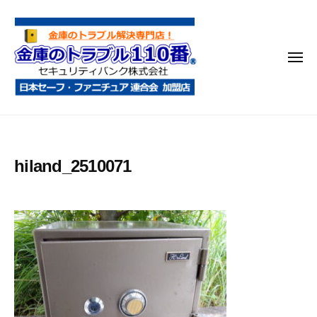
金
コ
庫
ン
の
テ
ト
メ
ン
ラ
ニ
ブ
ツ
ュ
ー
ル
へ
金
金
1
ス
庫
庫
1
キ
鍵
の
0
ッ
hiland_2510071
開
番
ト
プ
け
ラ
・
ブ
処
ル
分
1
・
1
移
0
動
・
番