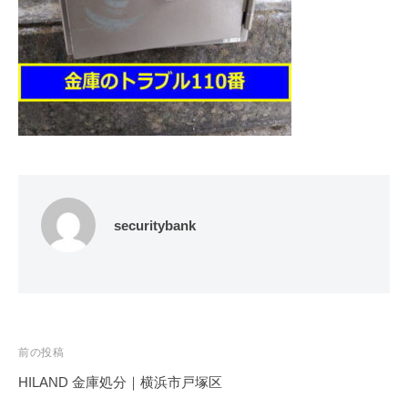
修
理
等
の
専
門
店
securitybank
投
前の投稿
稿
HILAND 金庫処分｜横浜市戸塚区
ナ