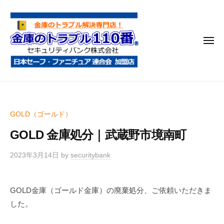
金
コ
庫
ン
の
テ
ト
メ
ン
ラ
ニ
ブ
ツ
ュ
ー
ル
へ
金
金
1
ス
庫
庫
1
キ
鍵
の
0
ッ
GOLD（ゴールド）
開
番
ト
プ
け
GOLD 金庫処分｜武蔵野市境南町
ラ
・
ブ
処
2023年3月14日
by
securitybank
ル
分
1
・
GOLD金庫（ゴールド金庫）の廃棄処分、ご依頼いただきま
1
移
した。
0
動
・
番