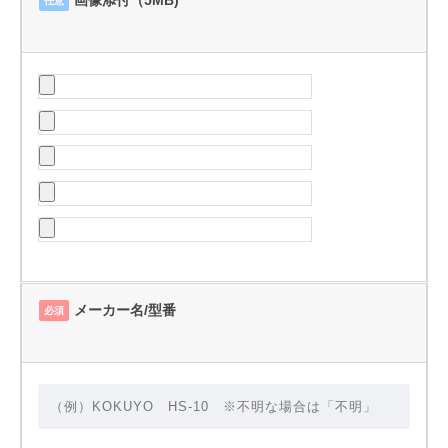
任意
メーカー名/型番
必須