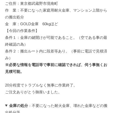
ご住所：東京都武蔵野市境南町
修
理
作 業：不要になった家庭用耐火金庫、マンション上階から
等
の搬出処分
の
金 庫：GOLD金庫 60kgほど
専
【今回の作業条件】
門
条件１：金庫の鍵開けが可能であること。（空である事の最
店
終確認の為）
条件２：搬出ルート内に段差等あり。（事前に電話で見積済
み）
※必要な情報を電話等で事前に確認できれば、伺う事無くお
見積可能。
20分程度でトラブルなく無事に作業終了。
ご注文ありがとう御座いました。
金庫の処分
：不要になった耐火金庫、壊れた金庫などの搬
出処分等