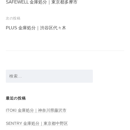
稿
SAFEWELL 金庫処分｜東京都多摩市
ナ
ビ
次の投稿
ゲ
PLUS 金庫処分｜渋谷区代々木
ー
シ
ョ
ン
検
索:
最近の投稿
ITOKI 金庫処分｜神奈川県藤沢市
SENTRY 金庫処分｜東京都中野区