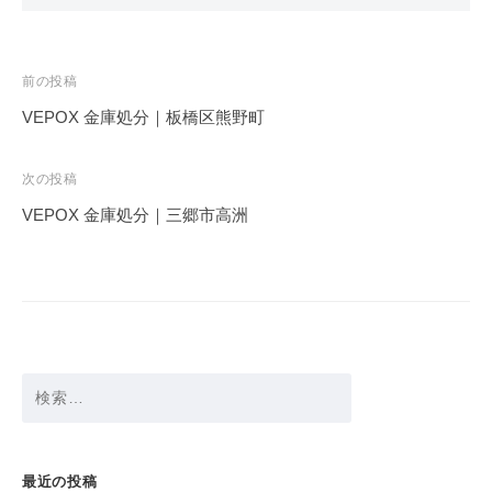
投
前の投稿
稿
VEPOX 金庫処分｜板橋区熊野町
ナ
ビ
次の投稿
ゲ
VEPOX 金庫処分｜三郷市高洲
ー
シ
ョ
ン
検
索:
最近の投稿