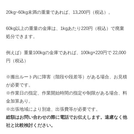
修
理
20kg~60kg未満の重量であれば、13,200円（税込）。
等
の
60kg以上の重量の金庫は、1kgあたり220円（税込）で廃棄
専
処分できます。
門
店
例えば）重量100kgの金庫であれば、100kg×220円で 22,000
円（税込）
※搬出ルート内に障害（階段や段差等）がある場合、お見積
が必要です。
※作業日の指定、作業開始時間の指定や制限がある場合、料
金加算あり。
※出張地域により別途、出張費等が必要です。
総額はお問い合わせの際に電話でお伝えします。遠慮なく他
社と比較検討ください。