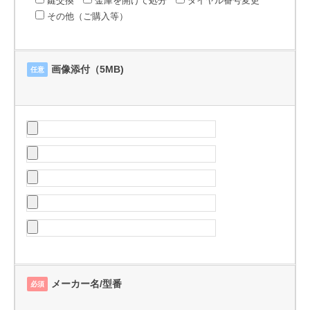
鍵交換
金庫を開けて処分
ダイヤル番号変更
その他（ご購入等）
画像添付（5MB)
任意
メーカー名/型番
必須