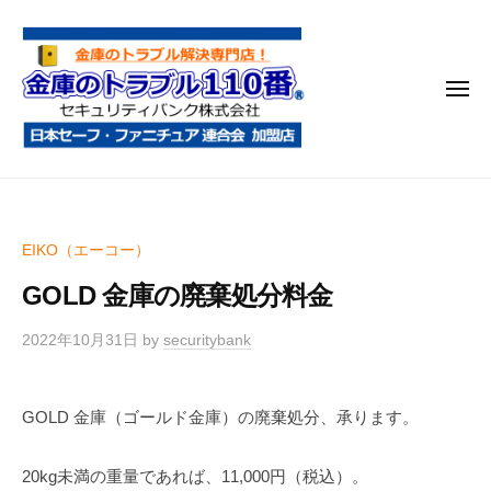
金
コ
庫
ン
の
テ
ト
メ
ン
ラ
ニ
ブ
ツ
ュ
ー
ル
へ
金
金
1
ス
庫
庫
1
キ
鍵
の
0
ッ
EIKO（エーコー）
開
番
ト
プ
け
GOLD 金庫の廃棄処分料金
ラ
・
ブ
処
2022年10月31日
by
securitybank
ル
分
1
・
GOLD 金庫（ゴールド金庫）の廃棄処分、承ります。
1
移
0
動
20kg未満の重量であれば、11,000円（税込）。
・
番