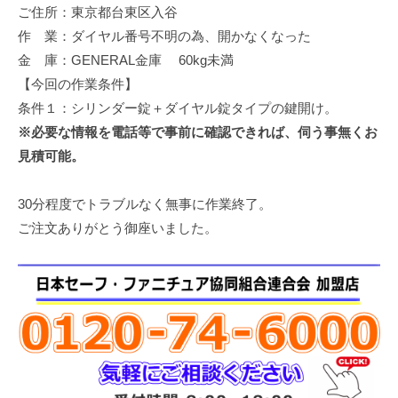
ご住所：東京都台東区入谷
修
理
作 業：ダイヤル番号不明の為、開かなくなった
等
金 庫：GENERAL金庫 60kg未満
の
【今回の作業条件】
専
条件１：シリンダー錠＋ダイヤル錠タイプの鍵開け。
門
※必要な情報を電話等で事前に確認できれば、伺う事無くお
店
見積可能。
30分程度でトラブルなく無事に作業終了。
ご注文ありがとう御座いました。