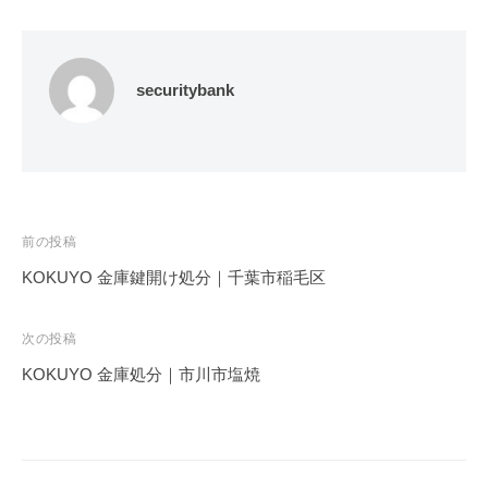
securitybank
投
前の投稿
稿
KOKUYO 金庫鍵開け処分｜千葉市稲毛区
ナ
ビ
次の投稿
ゲ
KOKUYO 金庫処分｜市川市塩焼
ー
シ
ョ