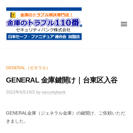
金
コ
庫
ン
の
テ
ト
メ
ン
ラ
ニ
ブ
ツ
ュ
ー
ル
へ
金
金
1
ス
庫
庫
1
キ
鍵
の
0
ッ
GENERAL（ゼネラル）
開
番
ト
プ
け
GENERAL 金庫鍵開け｜台東区入谷
ラ
・
ブ
処
2022年8月19日
by
securitybank
ル
分
1
・
GENERAL金庫（ジェネラル金庫）の鍵開け、ご依頼いただ
1
移
きました。
0
動
・
番