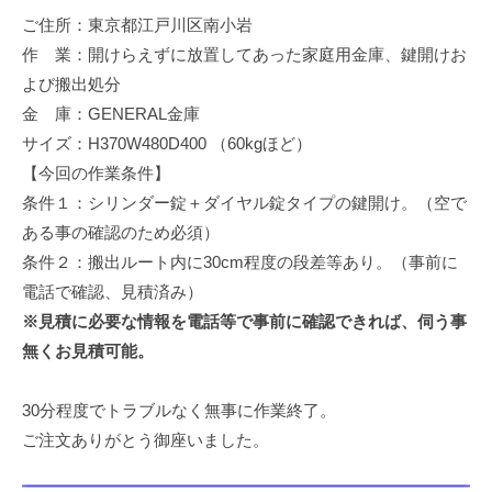
修
ご住所：東京都江戸川区南小岩
理
作 業：開けらえずに放置してあった家庭用金庫、鍵開けお
等
よび搬出処分
の
金 庫：GENERAL金庫
専
サイズ：H370W480D400 （60kgほど）
門
【今回の作業条件】
店
条件１：シリンダー錠＋ダイヤル錠タイプの鍵開け。（空で
ある事の確認のため必須）
条件２：搬出ルート内に30cm程度の段差等あり。（事前に
電話で確認、見積済み）
※見積に必要な情報を電話等で事前に確認できれば、伺う事
無くお見積可能。
30分程度でトラブルなく無事に作業終了。
ご注文ありがとう御座いました。