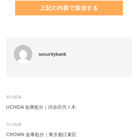
securitybank
投
前の投稿
稿
UCHIDA 金庫処分｜渋谷区代々木
ナ
ビ
次の投稿
ゲ
CROWN 金庫処分｜東京都江東区