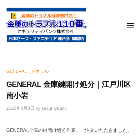
金
コ
庫
ン
の
テ
ト
メ
ン
ラ
ニ
ブ
ツ
ュ
ー
ル
へ
金
金
1
ス
庫
庫
1
キ
鍵
の
0
ッ
GENERAL（ゼネラル）
開
番
ト
プ
け
GENERAL 金庫鍵開け処分｜江戸川区
ラ
・
ブ
南小岩
処
ル
分
2025年3月8日
by
securitybank
1
・
1
移
0
動
GENERAL金庫の鍵開け処分作業、ご注文いただきました。
・
番