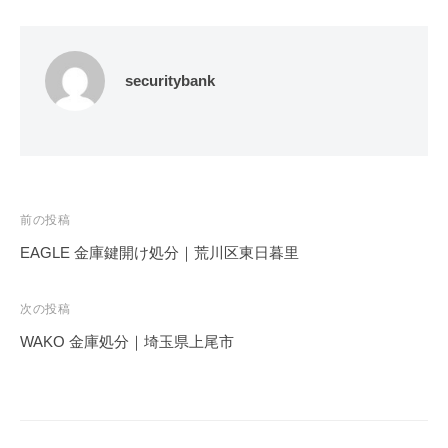
securitybank
投
前の投稿
稿
EAGLE 金庫鍵開け処分｜荒川区東日暮里
ナ
ビ
次の投稿
ゲ
WAKO 金庫処分｜埼玉県上尾市
ー
シ
ョ
ン