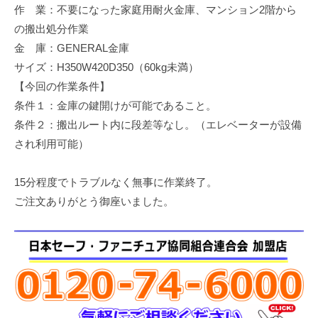
作 業：不要になった家庭用耐火金庫、マンション2階から
修
理
の搬出処分作業
等
金 庫：GENERAL金庫
の
サイズ：H350W420D350（60kg未満）
専
【今回の作業条件】
門
条件１：金庫の鍵開けが可能であること。
店
条件２：搬出ルート内に段差等なし。（エレベーターが設備
され利用可能）
15分程度でトラブルなく無事に作業終了。
ご注文ありがとう御座いました。