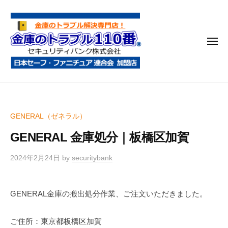
金
コ
庫
ン
の
テ
ト
メ
ン
ラ
ニ
ブ
ツ
ュ
ー
ル
へ
金
金
1
ス
庫
庫
1
キ
鍵
の
0
ッ
GENERAL（ゼネラル）
開
番
ト
プ
け
GENERAL 金庫処分｜板橋区加賀
ラ
・
ブ
処
2024年2月24日
by
securitybank
ル
分
1
・
GENERAL金庫の搬出処分作業、ご注文いただきました。
1
移
0
動
ご住所：東京都板橋区加賀
・
番