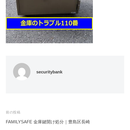
修
理
等
の
専
門
店
securitybank
投
前の投稿
稿
FAMILYSAFE 金庫鍵開け処分｜豊島区長崎
ナ