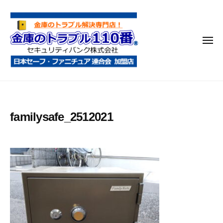
金
コ
庫
ン
の
テ
ト
メ
ン
ラ
ニ
ブ
ツ
ュ
ー
ル
へ
金
金
1
ス
庫
庫
1
キ
鍵
の
0
ッ
familysafe_2512021
開
番
ト
プ
け
ラ
・
ブ
処
ル
分
1
・
1
移
0
動
・
番