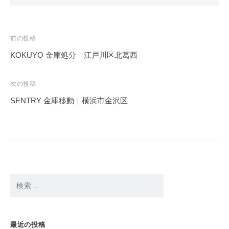
投
前の投稿
稿
KOKUYO 金庫処分｜江戸川区北葛西
ナ
ビ
次の投稿
ゲ
SENTRY 金庫移動｜横浜市金沢区
ー
シ
ョ
ン
検
索:
最近の投稿