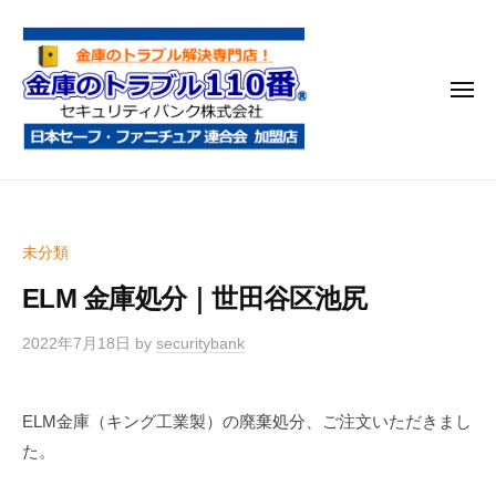
金
コ
庫
ン
の
テ
ト
メ
ン
ラ
ニ
ブ
ツ
ュ
ー
ル
へ
金
金
1
ス
庫
庫
1
キ
鍵
の
0
ッ
未分類
開
番
ト
プ
け
ELM 金庫処分｜世田谷区池尻
ラ
・
ブ
処
2022年7月18日
by
securitybank
ル
分
1
・
ELM金庫（キング工業製）の廃棄処分、ご注文いただきまし
1
移
た。
0
動
・
番