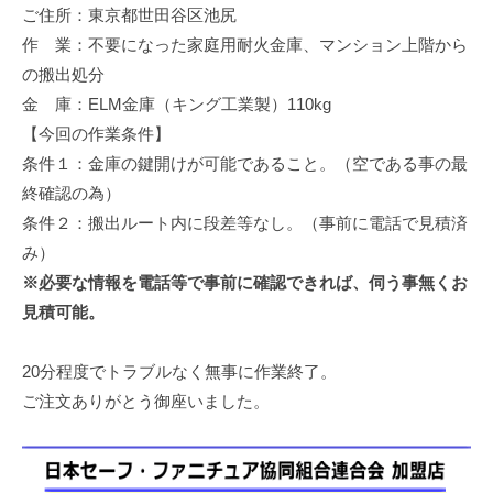
ご住所：東京都世田谷区池尻
修
理
作 業：不要になった家庭用耐火金庫、マンション上階から
等
の搬出処分
の
金 庫：ELM金庫（キング工業製）110kg
専
【今回の作業条件】
門
条件１：金庫の鍵開けが可能であること。（空である事の最
店
終確認の為）
条件２：搬出ルート内に段差等なし。（事前に電話で見積済
み）
※必要な情報を電話等で事前に確認できれば、伺う事無くお
見積可能。
20分程度でトラブルなく無事に作業終了。
ご注文ありがとう御座いました。