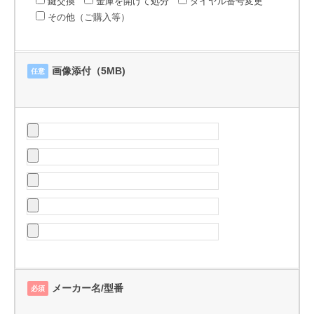
鍵交換
金庫を開けて処分
ダイヤル番号変更
その他（ご購入等）
画像添付（5MB)
任意
メーカー名/型番
必須