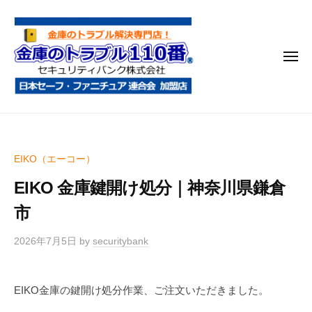
金
コ
庫
ン
の
テ
ト
メ
ン
ラ
ニ
ブ
ツ
ュ
ー
ル
へ
金
金
1
ス
庫
庫
1
キ
鍵
の
0
ッ
EIKO（エーコー）
開
番
ト
プ
け
EIKO 金庫鍵開け処分｜神奈川県鎌倉
ラ
・
ブ
市
処
ル
分
2026年7月5日
by
securitybank
1
・
1
移
0
動
EIKO金庫の鍵開け処分作業、ご注文いただきました。
・
番