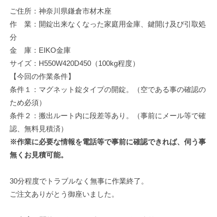
修
ご住所：神奈川県鎌倉市材木座
理
作 業：開錠出来なくなった家庭用金庫、鍵開け及び引取処
等
分
の
金 庫：EIKO金庫
専
サイズ：H550W420D450（100kg程度）
門
【今回の作業条件】
店
条件１：マグネット錠タイプの開錠。（空である事の確認の
ため必須）
条件２：搬出ルート内に段差等あり。（事前にメール等で確
認、無料見積済）
※作業に必要な情報を電話等で事前に確認できれば、伺う事
無くお見積可能。
30分程度でトラブルなく無事に作業終了。
ご注文ありがとう御座いました。