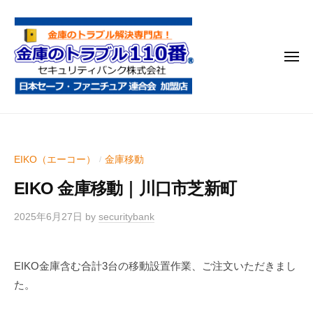
金
コ
庫
ン
の
テ
ト
メ
ン
ラ
ニ
ブ
ツ
ュ
ー
ル
へ
金
金
1
ス
庫
庫
1
キ
鍵
の
0
ッ
EIKO（エーコー）
金庫移動
/
開
番
ト
プ
け
EIKO 金庫移動｜川口市芝新町
ラ
・
ブ
処
2025年6月27日
by
securitybank
ル
分
1
・
EIKO金庫含む合計3台の移動設置作業、ご注文いただきまし
1
移
た。
0
動
・
番