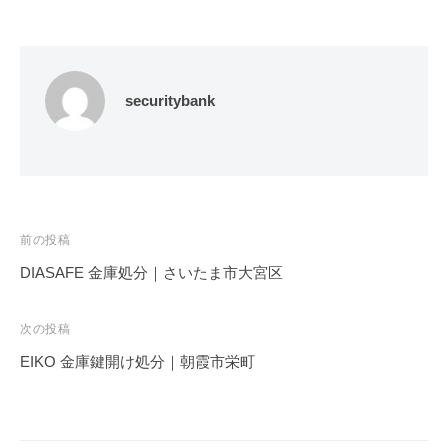
securitybank
投
前の投稿
稿
DIASAFE 金庫処分｜さいたま市大宮区
ナ
ビ
次の投稿
ゲ
EIKO 金庫鍵開け処分｜朝霞市栄町
ー
シ
ョ