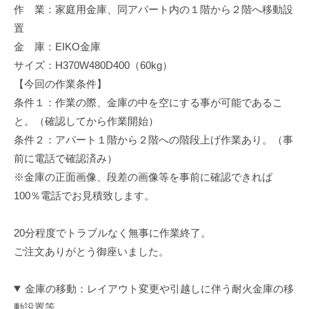
作 業：家庭用金庫、同アパート内の１階から２階へ移動設
修
理
置
等
金 庫：EIKO金庫
の
サイズ：H370W480D400（60kg）
専
【今回の作業条件】
門
条件１：作業の際、金庫の中を空にする事が可能であるこ
店
と。（確認してから作業開始）
条件２：アパート１階から２階への階段上げ作業あり。（事
前に電話で確認済み）
※金庫の正面画像、段差の画像等を事前に確認できれば
100％電話でお見積致します。
20分程度でトラブルなく無事に作業終了。
ご注文ありがとう御座いました。
金庫の移動：レイアウト変更や引越しに伴う耐火金庫の移
動設置等