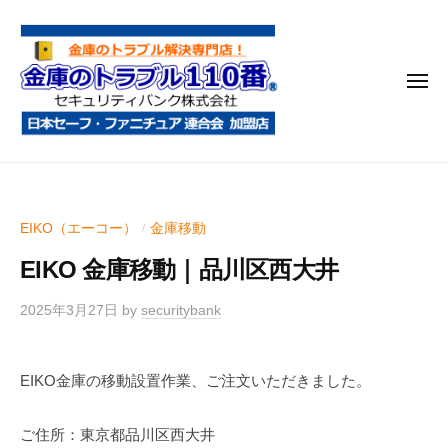
金
コ
庫
ン
の
テ
ト
メ
ン
ラ
ニ
ブ
ツ
ュ
ー
ル
へ
金
金
1
ス
庫
庫
1
キ
鍵
の
0
ッ
EIKO（エーコー）
金庫移動
/
開
番
ト
プ
け
EIKO 金庫移動｜品川区西大井
ラ
・
ブ
処
2025年3月27日
by
securitybank
ル
分
1
・
EIKO金庫の移動設置作業、ご注文いただきました。
1
移
0
動
ご住所：東京都品川区西大井
・
番