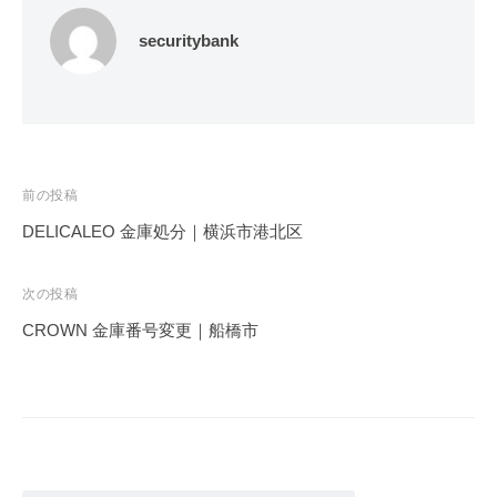
securitybank
投
前の投稿
稿
DELICALEO 金庫処分｜横浜市港北区
ナ
ビ
次の投稿
ゲ
CROWN 金庫番号変更｜船橋市
ー
シ
ョ
ン