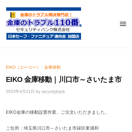
金
コ
庫
ン
の
テ
ト
メ
ン
ラ
ニ
ブ
ツ
ュ
ー
ル
へ
金
金
1
ス
庫
庫
1
キ
鍵
の
0
ッ
EIKO（エーコー）
金庫移動
/
開
番
ト
プ
け
EIKO 金庫移動｜川口市～さいたま市
ラ
・
ブ
処
2023年4月21日
by
securitybank
ル
分
1
・
EIKO金庫の移動設置作業、ご注文いただきました。
1
移
0
動
ご住所：埼玉県川口市～さいたま市緑区東浦和
・
番