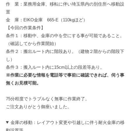
作 業：業務用金庫、移転に伴い埼玉県内の別住所へ移動設
修
理
置
等
金 庫：EIKO金庫 665-E（110kgほど）
の
【今回の作業条件】
専
条件１：移動中、金庫の中を空にする事が可能であること。
門
（確認してから作業開始）
店
条件２：搬出ルート内に階段あり。（建物２階からの階段下
し）
条件３：搬入ルート内に15cm以上の段差等あり。
※作業に必要な情報を電話等で事前に確認できれば、伺う事
無くお見積可能。
75分程度でトラブルなく無事に作業終了。
ご注文ありがとう御座いました。
金庫の移動：レイアウト変更や引越しに伴う耐火金庫の移
動設置等