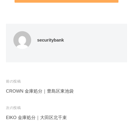
securitybank
投
前の投稿
稿
CROWN 金庫処分｜豊島区東池袋
ナ
ビ
次の投稿
ゲ
EIKO 金庫処分｜大田区北千束
ー
シ