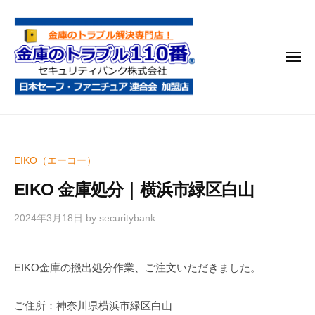
金
コ
庫
ン
の
テ
ト
メ
ン
ラ
ニ
ブ
ツ
ュ
ー
ル
へ
金
金
1
ス
庫
庫
1
キ
鍵
の
0
ッ
EIKO（エーコー）
開
番
ト
プ
け
EIKO 金庫処分｜横浜市緑区白山
ラ
・
ブ
処
2024年3月18日
by
securitybank
ル
分
1
・
EIKO金庫の搬出処分作業、ご注文いただきました。
1
移
0
動
ご住所：神奈川県横浜市緑区白山
・
番