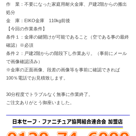
作 業：不要になった家庭用耐火金庫、戸建2階からの搬出
修
理
処分
等
金 庫：EIKO金庫 110kg前後
の
【今回の作業条件】
専
条件１：金庫の鍵開けが可能であること（空である事の最終
門
確認）※必須
店
条件２：戸建2階からの階段下し作業あり。（事前にメール
で画像確認済み）
※金庫の正面画像、段差の画像等を事前に確認できれば
100％電話でお見積致します。
30分程度でトラブルなく無事に作業終了。
ご注文ありがとう御座いました。