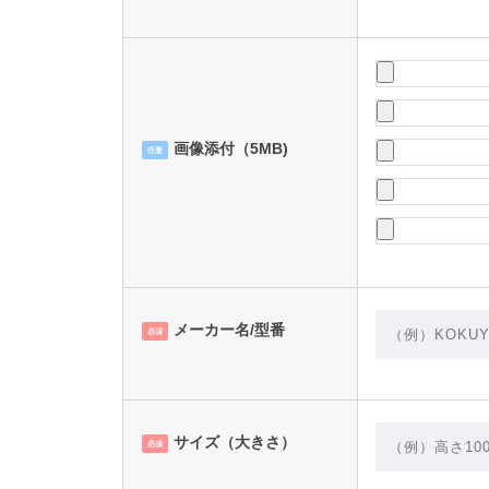
画像添付（5MB)
任意
メーカー名/型番
必須
サイズ（大きさ）
必須