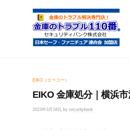
コ
庫
ン
の
テ
ト
ン
ラ
ツ
ブ
へ
ル
金
金
1
ス
庫
庫
1
キ
鍵
の
0
ッ
開
ト
EIKO（エーコー）
番
プ
け
ラ
EIKO 金庫処分｜横浜
・
ブ
処
ル
2023年3月18日
by
securitybank
分
1
・
1
移