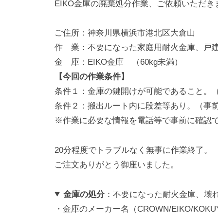
EIKO金庫の廃棄処分作業、ご依頼いただき
動
0
・
番
ご住所：神奈川県横浜市港北区大倉山
修
作 業：不要になった家庭用耐火金庫、戸建
理
金 庫：EIKO金庫 （60kg未満）
等
【今回の作業条件】
の
条件１：金庫の鍵開けが可能であること。
専
条件２：搬出ルート内に段差等あり。（事
門
※作業に必要な情報を電話等で事前に確認
店
20分程度でトラブルなく無事に作業終了。
ご注文ありがとう御座いました。
金庫の処分
：不要になった耐火金庫、壊
・金庫のメーカー名（CROWN/EIKO/KOK