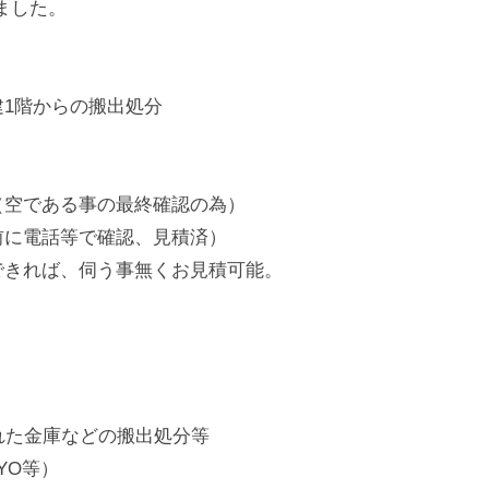
ました。
1階からの搬出処分
（空である事の最終確認の為）
前に電話等で確認、見積済）
できれば、伺う事無くお見積可能。
れた金庫などの搬出処分等
UYO等）