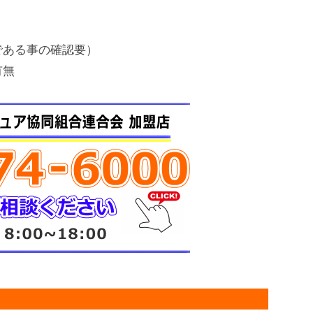
である事の確認要）
有無