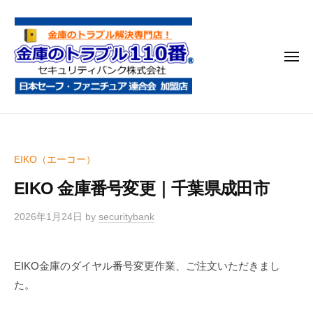
金
コ
庫
ン
の
テ
ト
メ
ン
ラ
ニ
ブ
ツ
ュ
ー
ル
へ
金
金
1
ス
庫
庫
1
キ
鍵
の
0
ッ
EIKO（エーコー）
開
番
ト
プ
け
EIKO 金庫番号変更｜千葉県成田市
ラ
・
ブ
処
2026年1月24日
by
securitybank
ル
分
1
・
EIKO金庫のダイヤル番号変更作業、ご注文いただきまし
1
移
た。
0
動
・
番