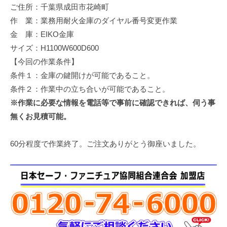
ご住所：千葉県成田市花崎町
修
理
作 業：業務用耐火金庫のダイヤル番号変更作業
等
金 庫：EIKO金庫
の
サイズ：H1100W600D600
専
【今回の作業条件】
門
条件１：金庫の鍵開けが可能であること。
店
条件２：作業中の立ち合いが可能であること。
※作業に必要な情報を電話等で事前に確認できれば、伺う事
無くお見積可能。
60分程度で作業終了。ご注文ありがとう御座いました。