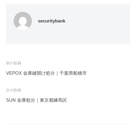
securitybank
投
前の投稿
稿
VEPOX 金庫鍵開け処分｜千葉県船橋市
ナ
ビ
次の投稿
ゲ
SUN 金庫処分｜東京都練馬区
ー
シ
ョ
ン