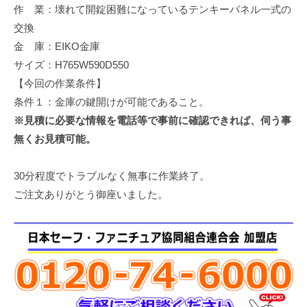
作 業：壊れて開錠困難になっているテンキーパネル一式の
修
理
交換
等
金 庫：EIKO金庫
の
サイズ：H765W590D550
専
【今回の作業条件】
門
条件１：金庫の鍵開けが可能であること。
店
※見積に必要な情報を電話等で事前に確認できれば、伺う事
無くお見積可能。
30分程度でトラブルなく無事に作業終了。
ご注文ありがとう御座いました。