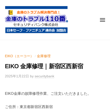
金
コ
庫
ン
の
テ
ト
メ
ン
ラ
ニ
ブ
ツ
ュ
ー
ル
へ
金
金
1
ス
庫
庫
1
キ
鍵
の
0
ッ
EIKO（エーコー）
金庫修理
/
開
番
ト
プ
け
EIKO 金庫修理｜新宿区西新宿
ラ
・
ブ
処
2025年1月22日
by
securitybank
ル
分
1
・
EIKO金庫の故障修理作業、ご注文いただきました。
1
移
0
動
ご住所：東京都新宿区西新宿
・
番