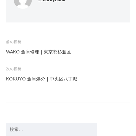
投
前の投稿
稿
WAKO 金庫修理｜東京都杉並区
ナ
ビ
次の投稿
ゲ
KOKUYO 金庫処分｜中央区八丁堀
ー
シ
ョ
ン
検
索: