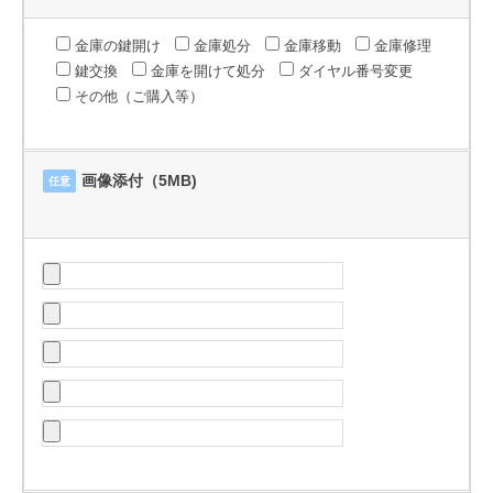
金庫の鍵開け
金庫処分
金庫移動
金庫修理
鍵交換
金庫を開けて処分
ダイヤル番号変更
その他（ご購入等）
画像添付（5MB)
任意