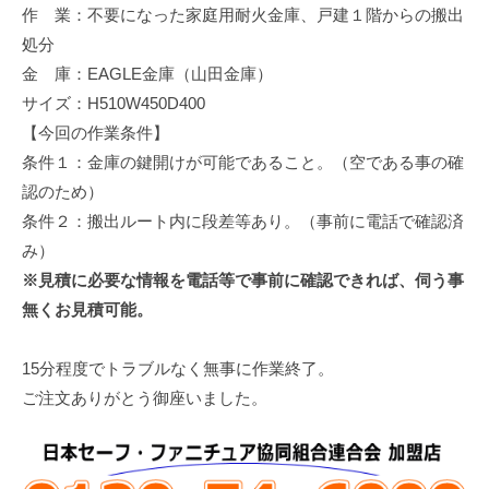
作 業：不要になった家庭用耐火金庫、戸建１階からの搬出
修
理
処分
等
金 庫：EAGLE金庫（山田金庫）
の
サイズ：H510W450D400
専
【今回の作業条件】
門
条件１：金庫の鍵開けが可能であること。（空である事の確
店
認のため）
条件２：搬出ルート内に段差等あり。（事前に電話で確認済
み）
※見積に必要な情報を電話等で事前に確認できれば、伺う事
無くお見積可能。
15分程度でトラブルなく無事に作業終了。
ご注文ありがとう御座いました。