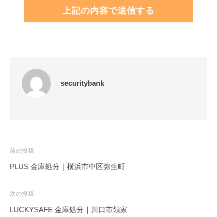
securitybank
投
前の投稿
稿
PLUS 金庫処分｜横浜市中区弥生町
ナ
ビ
次の投稿
ゲ
LUCKYSAFE 金庫処分｜川口市領家