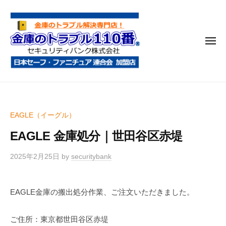
金
コ
庫
ン
の
テ
ト
メ
ン
ラ
ニ
ブ
ツ
ュ
ー
ル
へ
金
金
1
ス
庫
庫
1
キ
鍵
の
0
ッ
EAGLE（イーグル）
開
番
ト
プ
け
EAGLE 金庫処分｜世田谷区赤堤
ラ
・
ブ
処
2025年2月25日
by
securitybank
ル
分
1
・
EAGLE金庫の搬出処分作業、ご注文いただきました。
1
移
0
動
ご住所：東京都世田谷区赤堤
・
番