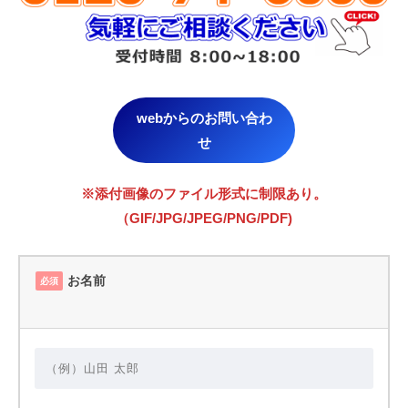
webからのお問い合わ
せ
※添付画像のファイル形式に制限あり。
（GIF/JPG/JPEG/PNG/PDF)
お名前
必須