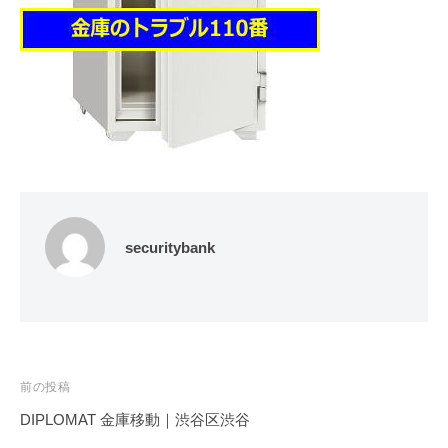
修
理
等
の
専
門
店
securitybank
投
前の投稿
稿
DIPLOMAT 金庫移動｜渋谷区渋谷
ナ