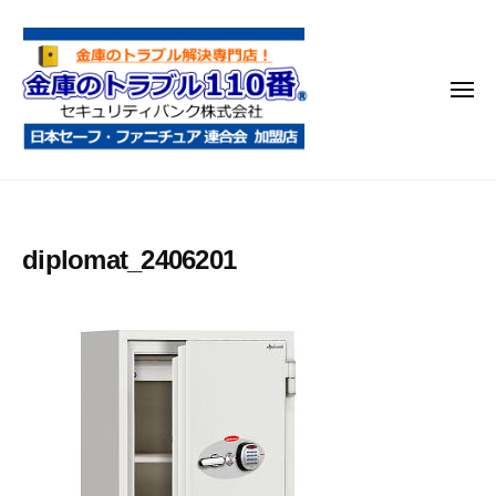
金
コ
庫
ン
の
テ
ト
メ
ン
ラ
ニ
ブ
ツ
ュ
ー
ル
へ
金
金
1
ス
庫
庫
1
キ
鍵
の
0
ッ
diplomat_2406201
開
番
ト
プ
け
ラ
・
ブ
処
ル
分
1
・
1
移
0
動
・
番