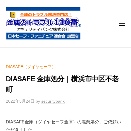
金
コ
庫
ン
の
テ
ト
メ
ン
ラ
ニ
ブ
ツ
ュ
ー
ル
へ
金
金
1
ス
庫
庫
1
キ
鍵
の
0
ッ
DIASAFE（ダイヤセーフ）
開
番
ト
プ
け
DIASAFE 金庫処分｜横浜市中区不老
ラ
・
ブ
町
処
ル
分
2022年5月24日
by
securitybank
1
・
1
移
0
動
DIASAFE金庫（ダイヤセーフ金庫）の廃棄処分、ご依頼い
・
番
ただきました。