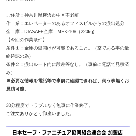
修
理
ご住所：神奈川県横浜市中区不老町
等
作 業：エレベーターのあるオフィスビルからの搬出処分
の
金 庫：DIASAFE金庫 MEK-108（220kg)
専
【今回の作業条件】
門
条件１：金庫の鍵開けが可能であること。（空である事の最
店
終確認の為）
条件２：搬出ルート内に段差等なし。（事前に電話で見積済
み）
※必要な情報を電話等で事前に確認できれば、伺う事無くお
見積可能。
30分程度でトラブルなく無事に作業終了。
ご注文ありがとう御座いました。