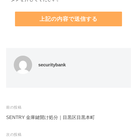
securitybank
投
前の投稿
稿
SENTRY 金庫鍵開け処分｜目黒区目黒本町
ナ
ビ
次の投稿