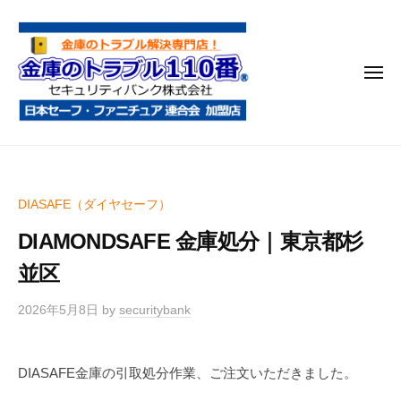
金
コ
庫
ン
の
テ
ト
メ
ン
ラ
ニ
ブ
ツ
ュ
ー
ル
へ
金
金
1
ス
庫
庫
1
キ
鍵
の
0
ッ
DIASAFE（ダイヤセーフ）
開
番
ト
プ
け
DIAMONDSAFE 金庫処分｜東京都杉
ラ
・
ブ
並区
処
ル
分
2026年5月8日
by
securitybank
1
・
1
移
0
動
DIASAFE金庫の引取処分作業、ご注文いただきました。
・
番