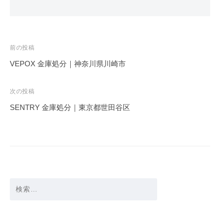
投
前の投稿
稿
VEPOX 金庫処分｜神奈川県川崎市
ナ
ビ
次の投稿
ゲ
SENTRY 金庫処分｜東京都世田谷区
ー
シ
ョ
ン
検
索: