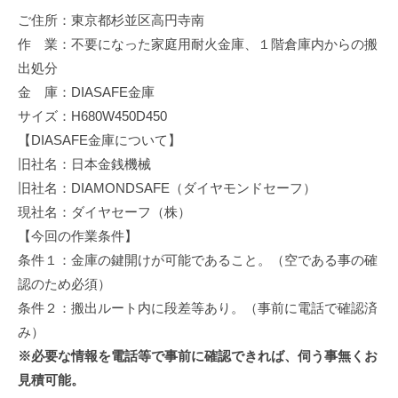
修
ご住所：東京都杉並区高円寺南
理
作 業：不要になった家庭用耐火金庫、１階倉庫内からの搬
等
出処分
の
金 庫：DIASAFE金庫
専
サイズ：H680W450D450
門
【DIASAFE金庫について】
店
旧社名：日本金銭機械
旧社名：DIAMONDSAFE（ダイヤモンドセーフ）
現社名：ダイヤセーフ（株）
【今回の作業条件】
条件１：金庫の鍵開けが可能であること。（空である事の確
認のため必須）
条件２：搬出ルート内に段差等あり。（事前に電話で確認済
み）
※必要な情報を電話等で事前に確認できれば、伺う事無くお
見積可能。