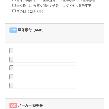
金庫の鍵開け
金庫処分
金庫移動
金庫修理
鍵交換
金庫を開けて処分
ダイヤル番号変更
その他（ご購入等）
画像添付（5MB)
任意
メーカー名/型番
必須